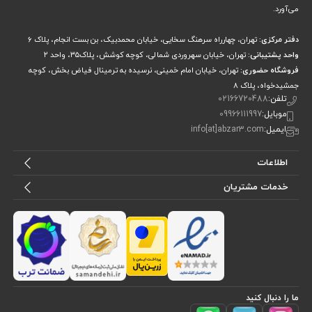
می‌آورد.
دفتر مرکزی:
تهران، چهارراه سرهنگ سخایی، خیابان محمدبیک، بن بست انجام، پلاک 6
واحد پشتیبانی:
تهران، خیابان سهروردی شمالی، کوچه کوشش، پلاک۳۵، واحد ۲
فروشگاه حضوری:
تهران، خیابان امام خمینی، نرسیده به ترمینال فیاض بخش، کوچه
جمشیدخواه، پلاک ۸
تلفن:
02166720488
موبایل:
09966111997
ایمیل:
info[at]abzar3.com
اطلاعات
خدمات مشتریان
ما را دنبال کنید