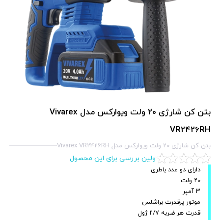
بتن کن شارژی 20 ولت ویوارکس مدل Vivarex
VR2426RH
بتن کن شارژی 20 ولت ویوارکس مدل Vivarex VR2426RH
اولین بررسی برای این محصول
دارای دو عدد باطری
۲0 ولت
۳ آمپر
موتور پرقدرت براشلس
قدرت هر ضربه ۲/۷ ژول