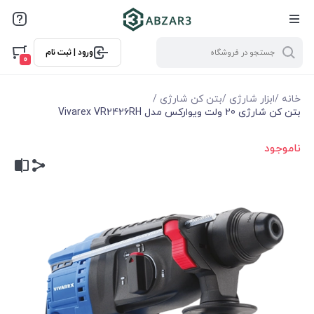
ورود | ثبت نام
0
خانه
/
ابزار شارژی
/
بتن کن شارژی
/
بتن کن شارژی 20 ولت ویوارکس مدل Vivarex VR2426RH
ناموجود