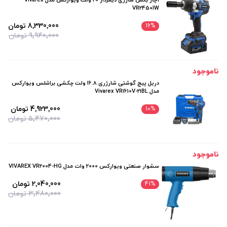
آچار بکس شارژی دیمردار 20 ولت ویوارکس مدل Vivarex
VR2450IW
8٬330٬000 تومان
16
%
9٬940٬000 تومان
ناموجود
دریل پیچ گوشتی شارژری 16.8 ولت چکشی براشلس ویوارکس
مدل Vivarex VR1610V-21BL
4٬923٬000 تومان
10
%
5٬470٬000 تومان
ناموجود
سشوار صنعتی ويواركس 2000 وات مدل VIVAREX VR2004-HG
2٬040٬000 تومان
41
%
3٬480٬000 تومان