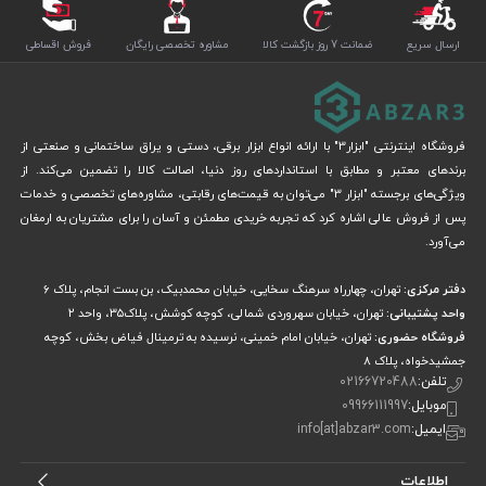
ارسال سریع
ضمانت 7 روز بازگشت کالا
مشاوره تخصصی رایگان
فروش اقساطی
فروشگاه اینترنتی "ابزار3" با ارائه انواع ابزار برقی، دستی و یراق ساختمانی و صنعتی از
برندهای معتبر و مطابق با استانداردهای روز دنیا، اصالت کالا را تضمین می‌کند. از
ویژگی‌های برجسته "ابزار 3" می‌توان به قیمت‌های رقابتی، مشاوره‌های تخصصی و خدمات
پس از فروش عالی اشاره کرد که تجربه خریدی مطمئن و آسان را برای مشتریان به ارمغان
می‌آورد.
دفتر مرکزی:
تهران، چهارراه سرهنگ سخایی، خیابان محمدبیک، بن بست انجام، پلاک 6
واحد پشتیبانی:
تهران، خیابان سهروردی شمالی، کوچه کوشش، پلاک۳۵، واحد ۲
فروشگاه حضوری:
تهران، خیابان امام خمینی، نرسیده به ترمینال فیاض بخش، کوچه
جمشیدخواه، پلاک ۸
تلفن:
02166720488
موبایل:
09966111997
ایمیل:
info[at]abzar3.com
اطلاعات