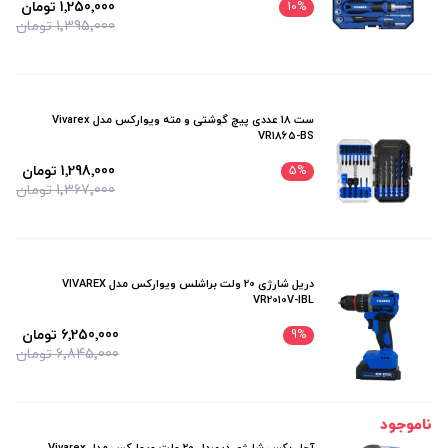
1٬250٬000 تومان
10
%
1٬395٬000 تومان
ست 18 عددی پیچ گوشتی و مته ویوارکس مدل Vivarex
VR1865-BS
1٬298٬000 تومان
5
%
1٬367٬000 تومان
دریل شارژی 20 ولت براشلس ویوارکس مدل VIVAREX
VR2010V-IBL
6٬250٬000 تومان
9
%
6٬845٬000 تومان
ناموجود