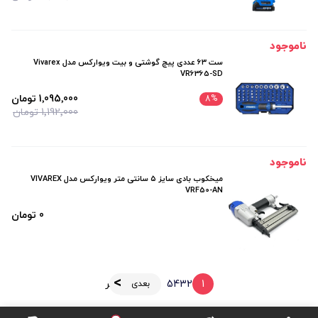
ناموجود
ست ۶۳ عددی پیچ گوشتی و بیت ویوارکس مدل Vivarex
VR6365-SD
1٬095٬000 تومان
8
%
1٬192٬000 تومان
ناموجود
میخکوب بادی سایز ۵ سانتی متر ویوارکس مدل VIVAREX
VRF50-AN
0 تومان
1
2
3
4
5
آخر
بعدی