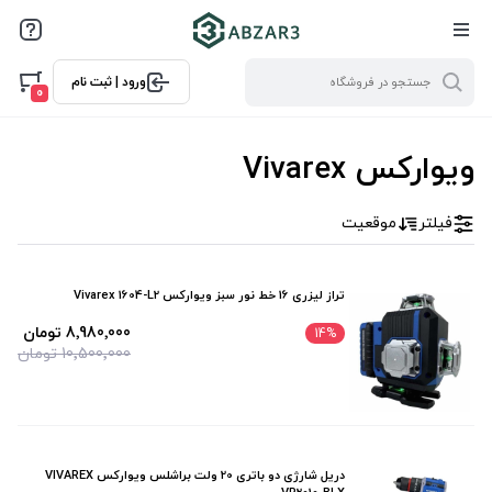
فیلترها
ورود | ثبت نام
فیلتر بر اساس قیمت
0
0
198000000
ویوارکس Vivarex
فیلتر
موقعیت
تراز ليزری 16 خط نور سبز ويواركس Vivarex 1604-L2
8٬980٬000 تومان
14
%
10٬500٬000 تومان
دريل شارژی دو باتری 20 ولت براشلس ويواركس VIVAREX