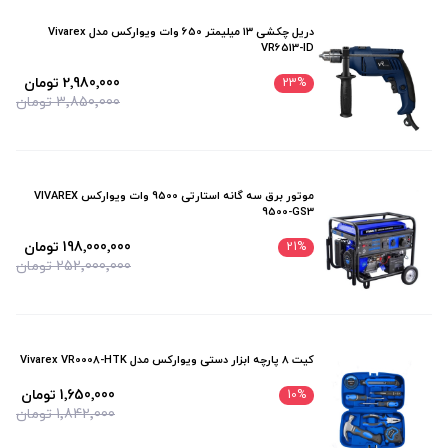
دریل چکشی ۱۳ میلیمتر 650 وات ویوارکس مدل Vivarex
VR6513-ID
2٬980٬000 تومان
23
%
3٬850٬000 تومان
موتور برق سه گانه استارتی 9500 وات ويواركس VIVAREX
9500-GS3
198٬000٬000 تومان
21
%
252٬000٬000 تومان
کیت ۸ پارچه ابزار دستی ویوارکس مدل Vivarex VR0008-HTK
1٬650٬000 تومان
10
%
1٬842٬000 تومان