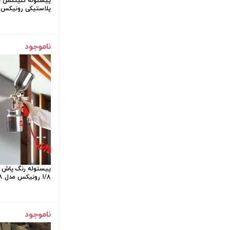
پیستوله کنیتکس پ
پلاستیکی رونیکس مدل H-6501
ناموجود
پیستوله رنگ پاش ب
1/8 رونیکس مدل Ronix RH-6428
ناموجود