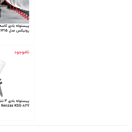
رونیکس مدل Ronix RH-6215
ناموجود
پيستو
Kenzax KSG-827