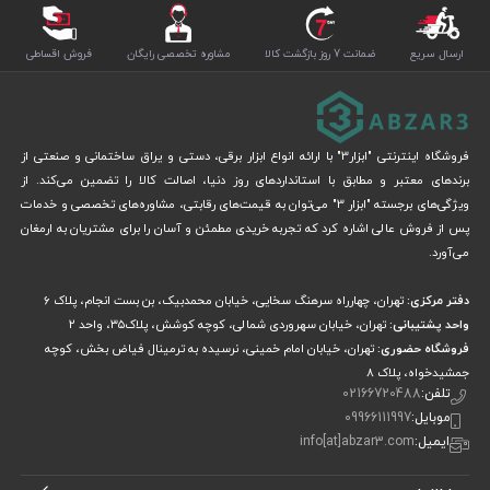
ارسال سریع
ضمانت 7 روز بازگشت کالا
مشاوره تخصصی رایگان
فروش اقساطی
فروشگاه اینترنتی "ابزار3" با ارائه انواع ابزار برقی، دستی و یراق ساختمانی و صنعتی از
برندهای معتبر و مطابق با استانداردهای روز دنیا، اصالت کالا را تضمین می‌کند. از
ویژگی‌های برجسته "ابزار 3" می‌توان به قیمت‌های رقابتی، مشاوره‌های تخصصی و خدمات
پس از فروش عالی اشاره کرد که تجربه خریدی مطمئن و آسان را برای مشتریان به ارمغان
می‌آورد.
دفتر مرکزی:
تهران، چهارراه سرهنگ سخایی، خیابان محمدبیک، بن بست انجام، پلاک 6
واحد پشتیبانی:
تهران، خیابان سهروردی شمالی، کوچه کوشش، پلاک۳۵، واحد ۲
فروشگاه حضوری:
تهران، خیابان امام خمینی، نرسیده به ترمینال فیاض بخش، کوچه
جمشیدخواه، پلاک ۸
تلفن:
02166720488
موبایل:
09966111997
ایمیل:
info[at]abzar3.com