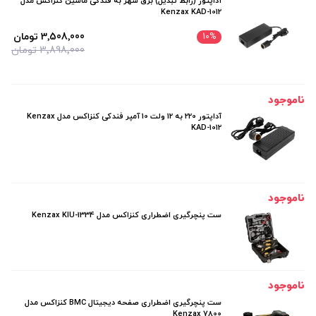
آداپتور (رابط تبدیل) برق شهر به فندکی ماشین کنزاکس مدل
Kenzax KAD-1012
3٬508٬000 تومان
10
%
3٬898٬000 تومان
ناموجود
آداپتور 220 به 12 ولت 10 آمپر فندکی کنزاکس مدل Kenzax
KAD-1012
ناموجود
ست پنچرگیری اضطراری کنزاکس مدل Kenzax KIU-1334
ناموجود
ست پنچرگیری اضطراری صفحه دیجیتال BMC کنزاکس مدل
7800 Kenzax