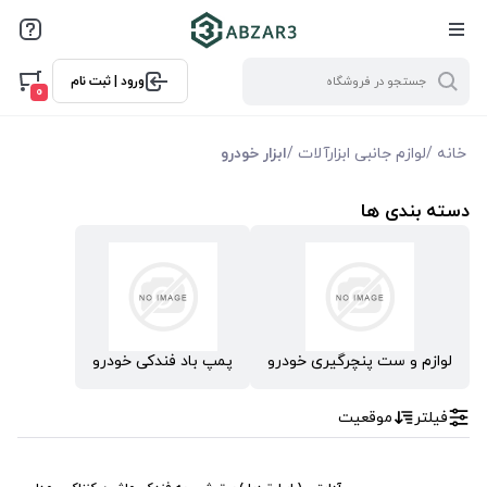
فیلترها
ورود | ثبت نام
فیلتر بر اساس قیمت
0
0
10000
خانه
/
لوازم جانبی ابزارآلات
/
ابزار خودرو
فیلتر براساس ویژگی ها
دسته بندی ها
فیلترکردن براساس تولید‌کننده
کنزاکس Kenzax
لوازم و ست پنچرگیری خودرو
پمپ باد فندکی خودرو
فیلتر
موقعیت