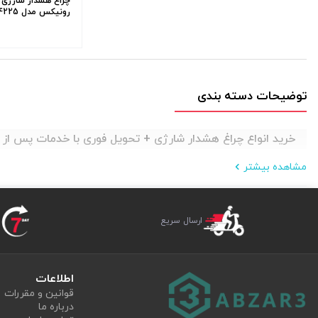
چراغ هشدار شارژ
رونیکس مدل Ronix RH-4225
توضیحات دسته بندی
خرید انواع چراغ هشدار شارژی + تحویل فوری با خدمات پس ا
مشاهده بیشتر
ارسال سریع
اطلاعات
قوانین و مقررات
درباره ما