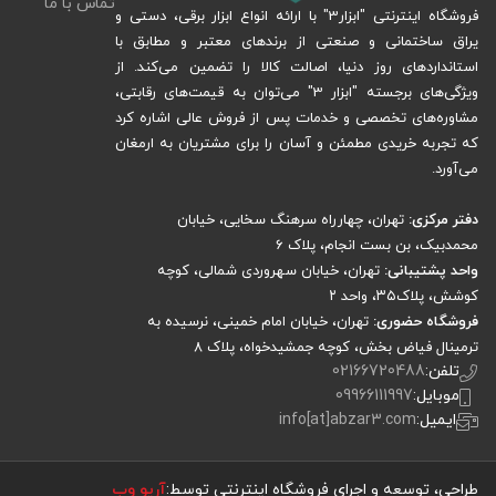
تماس با ما
فروشگاه اینترنتی "ابزار3" با ارائه انواع ابزار برقی، دستی و
یراق ساختمانی و صنعتی از برندهای معتبر و مطابق با
استانداردهای روز دنیا، اصالت کالا را تضمین می‌کند. از
ویژگی‌های برجسته "ابزار 3" می‌توان به قیمت‌های رقابتی،
مشاوره‌های تخصصی و خدمات پس از فروش عالی اشاره کرد
که تجربه خریدی مطمئن و آسان را برای مشتریان به ارمغان
می‌آورد.
دفتر مرکزی:
تهران، چهارراه سرهنگ سخایی، خیابان
محمدبیک، بن بست انجام، پلاک 6
واحد پشتیبانی:
تهران، خیابان سهروردی شمالی، کوچه
کوشش، پلاک۳۵، واحد ۲
فروشگاه حضوری:
تهران، خیابان امام خمینی، نرسیده به
ترمینال فیاض بخش، کوچه جمشیدخواه، پلاک ۸
تلفن:
02166720488
موبایل:
09966111997
ایمیل:
info[at]abzar3.com
طراحی، توسعه و اجرای فروشگاه اینترنتی توسط:
آریو وب