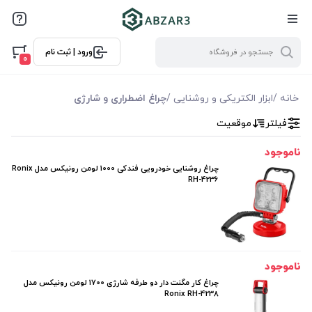
فیلترها
ورود | ثبت نام
فیلتر بر اساس قیمت
0
0
10000
خانه
/
ابزار الکتریکی و روشنایی
/
چراغ اضطراری و شارژی
فیلتر
موقعیت
فیلتر براساس ویژگی ها
ناموجود
فیلترکردن براساس تولید‌کننده
چراغ روشنایی خودرویی فندکی 1000 لومن رونیکس مدل Ronix
RH-4236
رونیکس Ronix
ناموجود
چراغ کار مگنت دار دو طرفه شارژی 1700 لومن رونیکس مدل
Ronix RH-4238