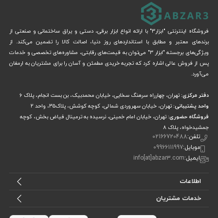
فروشگاه اینترنتی "ابزار3" با ارائه انواع ابزار برقی، دستی و یراق ساختمانی و صنعتی از
برندهای معتبر و مطابق با استانداردهای روز دنیا، اصالت کالا را تضمین می‌کند. از
ویژگی‌های برجسته "ابزار 3" می‌توان به قیمت‌های رقابتی، مشاوره‌های تخصصی و خدمات
پس از فروش عالی اشاره کرد که تجربه خریدی مطمئن و آسان را برای مشتریان به ارمغان
می‌آورد.
دفتر مرکزی:
تهران، چهارراه سرهنگ سخایی، خیابان محمدبیک، بن بست انجام، پلاک 6
واحد پشتیبانی:
تهران، خیابان سهروردی شمالی، کوچه کوشش، پلاک۳۵، واحد ۲
فروشگاه حضوری:
تهران، خیابان امام خمینی، نرسیده به ترمینال فیاض بخش، کوچه
جمشیدخواه، پلاک ۸
تلفن:
02166720488
موبایل:
09966111997
ایمیل:
info[at]abzar3.com
اطلاعات
خدمات مشتریان