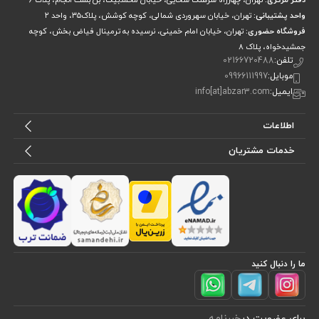
دفتر مرکزی:
تهران، چهارراه سرهنگ سخایی، خیابان محمدبیک، بن بست انجام، پلاک 6
واحد پشتیبانی:
تهران، خیابان سهروردی شمالی، کوچه کوشش، پلاک۳۵، واحد ۲
فروشگاه حضوری:
تهران، خیابان امام خمینی، نرسیده به ترمینال فیاض بخش، کوچه
جمشیدخواه، پلاک ۸
تلفن:
02166720488
موبایل:
09966111997
ایمیل:
info[at]abzar3.com
اطلاعات
خدمات مشتریان
ما را دنبال کنید
برای عضویت در
خبرنامه