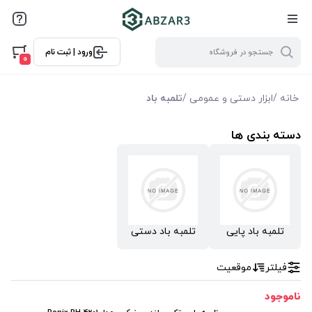
فیلترها
ورود | ثبت نام
فیلتر بر اساس قیمت
0
0
10000
خانه
/
ابزار دستی و عمومی
/
تلمبه باد
فیلتر براساس ویژگی ها
دسته بندی ها
فیلترکردن براساس تولید‌کننده
رونیکس Ronix
کنزاکس Kenzax
تلمبه باد پایی
تلمبه باد دستی
فیلتر
موقعیت
ناموجود