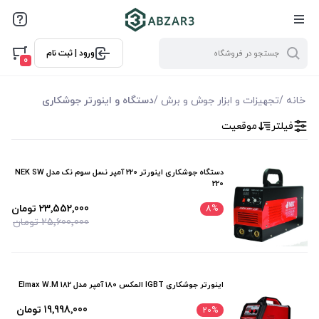
فیلترها
ورود | ثبت نام
فیلتر بر اساس قیمت
0
0
10000
خانه
/
تجهیزات و ابزار جوش و برش
/
دستگاه و اینورتر جوشکاری
فیلتر
موقعیت
فیلتر براساس ویژگی ها
فیلترکردن براساس تولید‌کننده
دستگاه جوشکاری اینورتر 220 آمپر نسل سوم نک مدل NEK SW
220
دی سی ای DCA
23٬552٬000 تومان
8
%
رونیکس Ronix
25٬600٬000 تومان
ویوارکس Vivarex
نک NEK
اینورتر جوشکاری IGBT المکس ۱۸۰ آمپر مدل Elmax W.M 182
آروا Arva
19٬998٬000 تومان
20
%
کنزاکس Kenzax