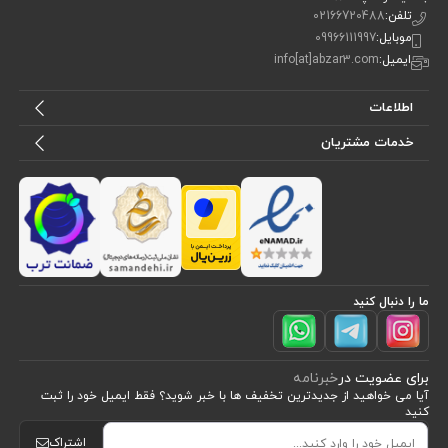
تلفن:
02166720488
موبایل:
09966111997
ایمیل:
info[at]abzar3.com
اطلاعات
خدمات مشتریان
ما را دنبال کنید
برای عضویت در
خبرنامه
آیا می خواهید از جدید‌ترین تخفیف‌ ها با‌ خبر شوید؟ فقط ایمیل خود را ثبت
کنید
اشتراک