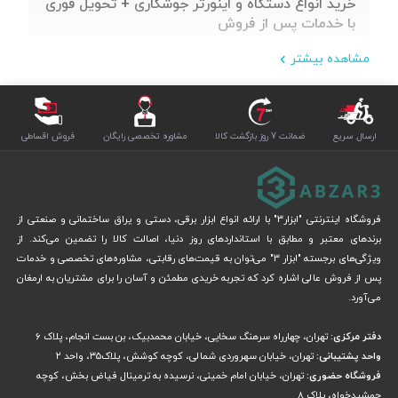
خرید انواع دستگاه و اینورتر جوشکاری + تحویل فوری
با خدمات پس از فروش
مشاهده بیشتر
ارسال سریع
ضمانت 7 روز بازگشت کالا
مشاوره تخصصی رایگان
فروش اقساطی
فروشگاه اینترنتی "ابزار3" با ارائه انواع ابزار برقی، دستی و یراق ساختمانی و صنعتی از
برندهای معتبر و مطابق با استانداردهای روز دنیا، اصالت کالا را تضمین می‌کند. از
ویژگی‌های برجسته "ابزار 3" می‌توان به قیمت‌های رقابتی، مشاوره‌های تخصصی و خدمات
پس از فروش عالی اشاره کرد که تجربه خریدی مطمئن و آسان را برای مشتریان به ارمغان
می‌آورد.
دفتر مرکزی:
تهران، چهارراه سرهنگ سخایی، خیابان محمدبیک، بن بست انجام، پلاک 6
واحد پشتیبانی:
تهران، خیابان سهروردی شمالی، کوچه کوشش، پلاک۳۵، واحد ۲
فروشگاه حضوری:
تهران، خیابان امام خمینی، نرسیده به ترمینال فیاض بخش، کوچه
جمشیدخواه، پلاک ۸