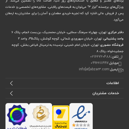
برندهای معتبر و مطابق با استانداردهای روز دنیا، اصالت کالا را تضمین می‌کند. از
ویژگی‌های برجسته "ابزار 3" می‌توان به قیمت‌های رقابتی، مشاوره‌های تخصصی و خدمات
پس از فروش عالی اشاره کرد که تجربه خریدی مطمئن و آسان را برای مشتریان به ارمغان
می‌آورد.
دفتر مرکزی:
تهران، چهارراه سرهنگ سخایی، خیابان محمدبیک، بن بست انجام، پلاک 6
واحد پشتیبانی:
تهران، خیابان سهروردی شمالی، کوچه کوشش، پلاک۳۵، واحد ۲
فروشگاه حضوری:
تهران، خیابان امام خمینی، نرسیده به ترمینال فیاض بخش، کوچه
جمشیدخواه، پلاک ۸
تلفن:
02166720488
موبایل:
09966111997
ایمیل:
info[at]abzar3.com
اطلاعات
خدمات مشتریان