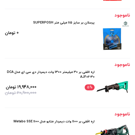
ناموجود
پرسلان بر سایز ۱۱۵ میلی‌ متر SUPERPOSH
0 تومان
ناموجود
اره افقی بر 30 میلیمتر 1300 وات دیمردار دی سی ای مدل DCA
AJF02-30
19٬948٬000 تومان
5
%
20٬900٬000 تومان
ناموجود
اره افقی بر 1100 وات دیمردار متابو مدل Metabo SSE 1100