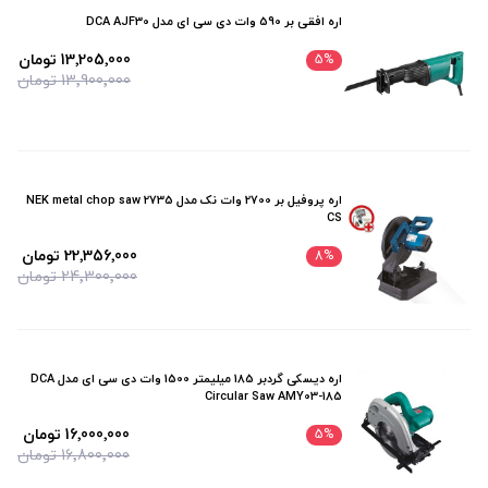
اره افقی بر 590 وات دی سی ای مدل DCA AJF30
سیلور Silver
13٬205٬000 تومان
5
%
کنزاکس Kenzax
13٬900٬000 تومان
ای پی ان APN
المکس ELMAX
اره پروفیل بر 2700 وات نک مدل 2735 NEK metal chop saw
CS
22٬356٬000 تومان
8
%
24٬300٬000 تومان
اره دیسکی گردبر 185 میلیمتر 1500 وات دی سی ای مدل DCA
Circular Saw AMY03-185
16٬000٬000 تومان
5
%
16٬800٬000 تومان