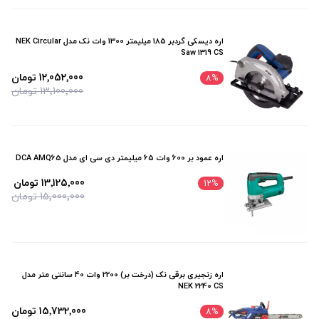
اره دیسکی گردبر 185 میلیمتر 1300 وات نک مدل NEK Circular
Saw 1319 CS
12٬052٬000 تومان
8
%
13٬100٬000 تومان
اره عمود بر 600 وات 65 میلیمتر دی سی ای مدل DCA AMQ65
13٬125٬000 تومان
12
%
15٬000٬000 تومان
اره زنجیری برقی نک (درخت بر) 2200 وات 40 سانتی متر مدل
NEK 2240 CS
15٬732٬000 تومان
8
%