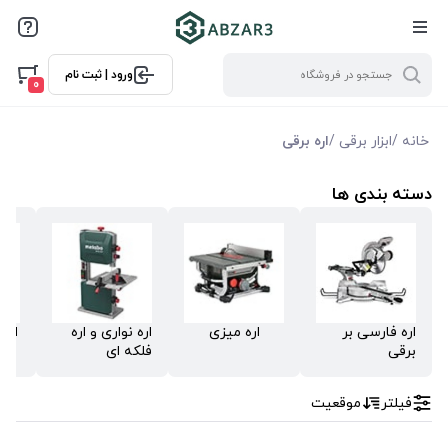
فیلترها
ورود | ثبت نام
فیلتر براساس ویژگی ها
0
فیلترکردن براساس تولید‌کننده
خانه
/
ابزار برقی
/
اره برقی
گلد فست GOLD FAST
دسته بندی ها
متابو Metabo
دی سی ای DCA
رونیکس Ronix
ویوارکس Vivarex
اره فارسی بر
اره میزی
اره نواری و اره
اره
باس BOSS
برقی
فلکه ای
نک NEK
فیلتر
موقعیت
توسن TOSAN
آروا Arva