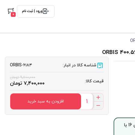
ورود | ثبت نام
0
شناسه کالا در انبار:
ORBIS-۶۱۸۴
9٬800٬000 تومان
قیمت کالا:
7٬400٬000 تومان
افزودن به سبد خرید
جهت خرید این محصول بصورت اقساط با چک صیادی، از ساعت 9 الی 16 با