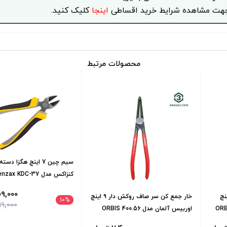
هت مشاهده شرایط خرید اقساطی
اینجا
کلیک کنید.
محصولات مرتبط
کنزاکس مدل Kenzax KDC-37
809٬000 تو
ج روکش دار ۹ اینچ
خار جمع کن سر صاف روکش دار ۹ اینچ
10
%
899٬000 تو
اوربیس آلمان مدل 400.56 ORBIS