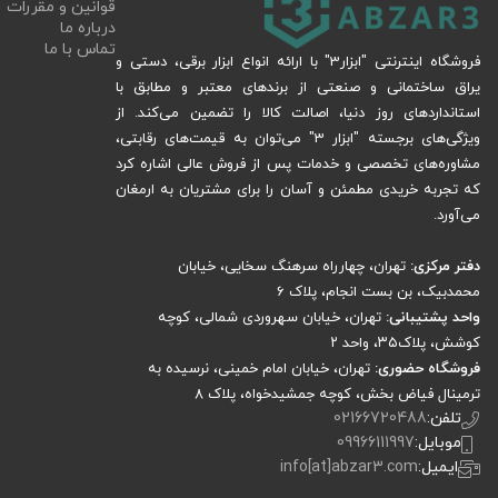
قوانین و مقررات
درباره ما
تماس با ما
فروشگاه اینترنتی "ابزار3" با ارائه انواع ابزار برقی، دستی و
یراق ساختمانی و صنعتی از برندهای معتبر و مطابق با
استانداردهای روز دنیا، اصالت کالا را تضمین می‌کند. از
ویژگی‌های برجسته "ابزار 3" می‌توان به قیمت‌های رقابتی،
مشاوره‌های تخصصی و خدمات پس از فروش عالی اشاره کرد
که تجربه خریدی مطمئن و آسان را برای مشتریان به ارمغان
می‌آورد.
دفتر مرکزی:
تهران، چهارراه سرهنگ سخایی، خیابان
محمدبیک، بن بست انجام، پلاک 6
واحد پشتیبانی:
تهران، خیابان سهروردی شمالی، کوچه
کوشش، پلاک۳۵، واحد ۲
فروشگاه حضوری:
تهران، خیابان امام خمینی، نرسیده به
ترمینال فیاض بخش، کوچه جمشیدخواه، پلاک ۸
تلفن:
02166720488
موبایل:
09966111997
ایمیل:
info[at]abzar3.com