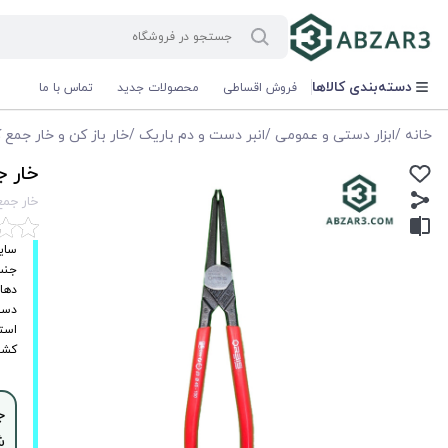
دسته‌بندی کالاها
فروش اقساطی
محصولات جدید
تماس با ما
خانه
/
ابزار دستی و عمومی
/
انبر دست و دم باریک
/
خار باز کن و خار جمع 
خار جمع کن
خار جمع کن سر 
سایز: ۹
جنس:
دهان
دست
استاندارد
کشور
ش