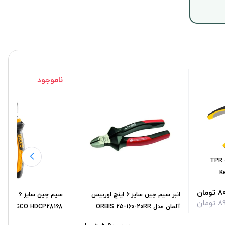
ناموجود
سیم چین 7 اینچ هگزا دسته TPR
مان
انبر سیم چین سایز ۶ اینچ اوربیس
سیم چین سایز 6
مان
آلمان مدل ORBIS 25-160-20RR
INGCO HDCP28168