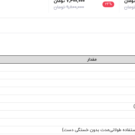
7٬400٬000 تومان
24
%
9٬800٬000 تومان
مقدار
استفاده طولانی‌مدت بدون خستگی دست)