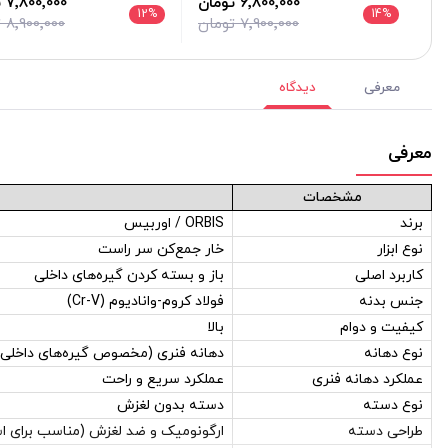
6٬800٬000 تومان
7٬800٬000 تومان
12
%
14
%
7٬900٬000 تومان
8٬900٬000 تومان
معرفی
دیدگاه
معرفی
مشخصات
برند
ORBIS / اوربیس
نوع ابزار
خار جمع‌کن سر راست
کاربرد اصلی
باز و بسته کردن گیره‌های داخلی
جنس بدنه
فولاد کروم-وانادیوم (Cr-V)
کیفیت و دوام
بالا
نوع دهانه
دهانه فنری (مخصوص گیره‌های داخلی)
عملکرد دهانه فنری
عملکرد سریع و راحت
نوع دسته
دسته بدون لغزش
طراحی دسته
ارگونومیک و ضد لغزش (مناسب برای 