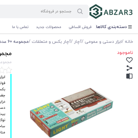
دسته‌بندی کالاها
فروش اقساطی
محصولات جدید
تماس با ما
خانه
/
ابزار دستی و عمومی
/
آچار
/
آچار بکس و متعلقات
/
مجموعه 60 عددی آچار بکس لایت مدل light GO-6088
ناموجود
مجموعه 60 عددی آچار بکس ل
مجموعه 60 عددی آچار بکس لایت مدل 6088
ابزا
فولا
بکس
جغج
درایور /۲
دسته
بیت 
نوک
ساخت
منا