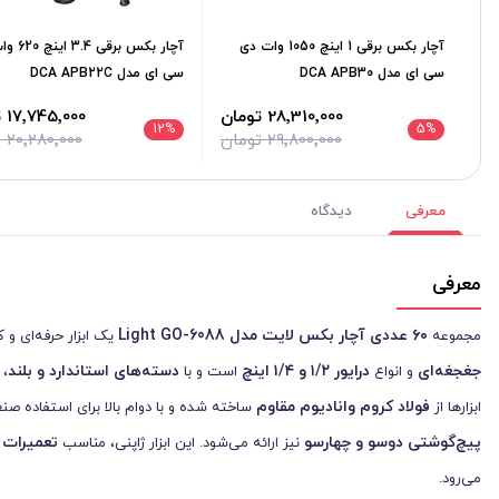
آچار بکس برقی 1 اینچ 1050 وات دی
آچار بکس برق
سی ای مدل DCA APB30
سی ای مدل DCA APB22C
28٬310٬000 تومان
17٬745٬000 تومان
12
%
5
%
29٬800٬000 تومان
20٬280٬000 تومان
معرفی
دیدگاه
معرفی
۶۰
عددی آچار بکس لایت مدل
Light GO-6088
مجموعه
یک ابزار حرفه‌ای و 
جغجغه‌ای
درایور
۱/۲
و
۱/۴
اینچ
دسته‌های استاندارد و بلند
و انواع
است و با
، 
فولاد کروم وانادیوم مقاوم
ابزارها از
ساخته شده و با دوام بالا برای استفاده صنع
پیچ‌گوشتی دوسو و چهارسو
تعمیرات 
نیز ارائه می‌شود. این ابزار ژاپنی، مناسب
می‌رود.