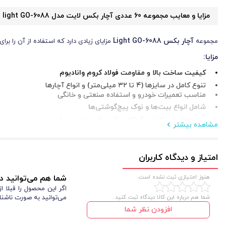
مزایا و معایب مجموعه 60 عددی آچار بکس لایت مدل
light GO-6088
آچار بکس
Light GO-6088
مجموعه
مزایای زیادی دارد که استفاده از آن را برای
مزایا
:
کیفیت ساخت بالا و مقاومت
فولاد کروم وانادیوم
تنوع کامل در سایزها (۴ تا ۳۲ میلی‌متر) و انواع آچارها
مناسب تعمیرات خودرو و استفاده صنعتی و خانگی
شامل انواع
بیت‌ها و نوک پیچ‌گوشتی‌ها
دسته‌های استاندارد، کوتاه و بلند برای دسترسی راحت
مشاهده بیشتر
معایب
:
امتیاز و دیدگاه کاربران
وزن نسبتاً زیاد (۶ کیلوگرم) ممکن است جابجایی طولانی را دشوار کند
نیاز به فضای بزرگ برای نگهداری جعبه ابزار
هنوز امتیازی ثبت نشده است.
شما هم می‌توانید در
ابزار دستی و عمومی
این
با وجود معایب جزئی، انتخابی حرفه‌ای و اقتصادی برا
اگر این محصول را قبلا 
شما هم درباره این کالا دیدگاه ثبت کنید
می‌توانید به صورت ناشنا
افزودن نظر شما
کاربردهای مجموعه 60 عددی آچار بکس لایت مدل
light GO-6088