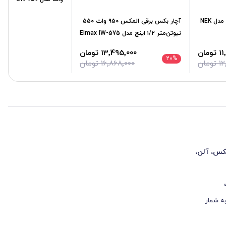
آچار بکس برقی نک 710 وات مدل NEK
آچار بکس برقی المکس ۹۵۰ وات ۵۵۰
نیوتن‌متر ۱/۲ اینچ مدل Elmax IW-575
مان
13٬495٬000 تومان
20
%
مان
16٬868٬000 تومان
کس، آلن،
به شمار