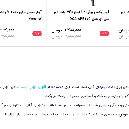
ی 3.4 اینچ 620 وات دی
آچار بکس برقی 1.2 اینچ 340 وات دی
سی ای مدل DCA APB20C
7500 IW
11٬400٬000 تومان
11٬224٬000 تو
8
%
5
%
12٬000٬000 تومان
12٬200٬000 تو
انواع آچار آلات
آچار ب
کامل برای تمام نیازهای فنی شما است. این مجموعه از
شامل
کار با پیچ‌های سخت و فضاهای محدود را راحت می‌کند.
بیت‌های آلنی، ستاره‌ای، نوک
تی و خانگی طراحی شده‌اند. همراه با مجموعه، انواع
خودرو
و کارهای حرفه‌ای شما است و با کیفیت بالا، سرمایه‌ای مطمئن برای ابزارآلات 