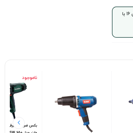
جهت خرید این محصول بصورت اقساط با چک صیادی، از ساعت 9 الی 16 با
ناموجود
وات مدل Metabo SSW 650