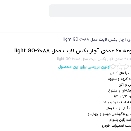
ایت مدل light GO-6088
light GO-
اولین بررسی برای این محصول
ر حرفه‌ای کامل
د کروم وانادیوم
 و آلن
غه‌ای و متنوع
۱ و ۱/۴
 استاندارد و بلند
آلنی و ستاره‌ای
 پیچ‌گوشتی دوسو و چهارسو
 ژاپن بادوام
سب تعمیرات خودرو