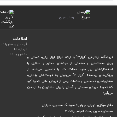
۶۰
عددی آچار بکس لایت
Light GO-6088
مجموعه
برای طیف گسترده‌ای از ک
فنی حرفه‌ای
بکس، آلن و جغجغه‌ای
درایورها
استفاده کنید. انواع آچارهای
و
ارسال سریع
بیت‌های آلنی، ستاره‌ای و نوک پیچ‌گوشتی
همچنین
، ابزار شما را برای تعمی
که انجام کارهای دقیق و سنگین را برای شما راحت‌تر می‌کند.
اطلاعات
ویژگی‌های مهم و متمایز
مجموعه 60 عددی آچار بکس لایت مدل
-6088
قوانین و مقررات
درباره ما
تماس با ما
آچار بکس
Light GO-6088
مجموعه
ویژگی‌های منحصر به فردی دارد که آن را از س
فروشگاه اینترنتی "ابزار3" با ارائه انواع ابزار برقی، دستی و
یراق ساختمانی و صنعتی از برندهای معتبر و مطابق با
استانداردهای روز دنیا، اصالت کالا را تضمین می‌کند. از
۱
.
فولاد کروم وانادیوم مقاوم
ویژگی‌های برجسته "ابزار 3" می‌توان به قیمت‌های رقابتی،
مشاوره‌های تخصصی و خدمات پس از فروش عالی اشاره کرد
آچار بکس
Light GO-6088
فولاد کروم وانادیوم
مجموعه
از
ساخته شده که مقا
که تجربه خریدی مطمئن و آسان را برای مشتریان به ارمغان
ابزار را در شرایط صنعتی و خانگی با اطمینان کامل استفاده کنید. حتی پس از استف
می‌آورد.
فولاد کروم وانادیوم باعث می‌شود نیروی وارد شده به پیچ‌ها به صورت یکنواخت توز
دفتر مرکزی:
تهران، چهارراه سرهنگ سخایی، خیابان
می‌تواند با خیال راحت از این مجموعه استفاده کند.
محمدبیک، بن بست انجام، پلاک 6