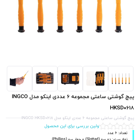
پیچ گوشتی ساعتی مجموعه 6 عددی اینکو مدل INGCO
HKSD0618
پیچ گوشتی ساعتی مجموعه 6 عددی اینکو مدل INGCO HKSD0618
اولین بررسی برای این محصول
تعداد: ۶ عدد
نوع سری: دو سو (Slotted) و چهار سو (Phillips)