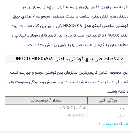
اگر به دنبال ابزاری دقیق برای باز و بسته کردن پیچ‌های بسیار ریز در
مجموعه 6 عددی پیچ
دستگاه‌های الکترونیکی، ساعت یا عینک هستید،
گوشتی ساعتی اینکو مدل HKSD0618
یکی از بهترین گزینه‌هاست. برند
اینکو (INGCO) با تولید این ست کاربردی، نیاز تعمیرکاران موبایل، لپ‌تاپ و
علاقه‌مندان به کارهای ظریف فنی را به خوبی پوشش داده است.
مشخصات فنی پیچ گوشتی ساعتی INGCO HKSD0618
این مجموعه شامل کاربردی‌ترین سایزهای پیچ‌گوشتی دوسو و چهارسو است
که از فولاد باکیفیت ساخته شده‌اند تا در برابر سایش و خوردگی مقاومت بالایی
داشته باشند.
ویژگی فنی
مقدار / توضیحات
برند
اینکو (INGCO)
مدل
HKSD0618
تعداد در مجموعه
۶ عدد
مشاهده بیشتر
نوع سری‌ها
دو سو (Slotted) و چهار سو (Phillips)