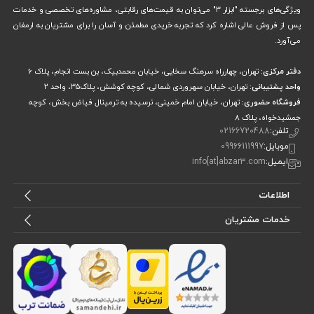
ویژگی‌های برجسته "ابزار 3" می‌توان به قیمت‌های رقابتی، مشاوره‌های تخصصی و خدمات
برای افزایش طول عمر این ابزار، توصیه می‌شود از هر سایز دقیقاً برای پیچ
پس از فروش عالی اشاره کرد که تجربه خریدی مطمئن و آسان را برای مشتریان به ارمغان
می‌آورد.
متناسب با آن استفاده کنید. فشار بیش از حد به سری‌های ظریف می‌تواند به
نوک پیچ‌گوشتی یا گل پیچ آسیب برساند. این محصول برای کارهای سنگین
دفتر مرکزی:
تهران، چهارراه سرهنگ سخایی، خیابان محمدبیک، بن بست انجام، پلاک 6
واحد پشتیبانی:
تهران، خیابان سهروردی شمالی، کوچه کوشش، پلاک۳۵، واحد ۲
صنعتی طراحی نشده و صرفاً جهت مصارف ظریف و دقیق (ساعتی) می‌باشد.
فروشگاه حضوری:
تهران، خیابان امام خمینی، نرسیده به ترمینال فیاض بخش، کوچه
جمشیدخواه، پلاک ۸
سوالات متداول کاربران (FAQ)
تلفن:
02166720488
موبایل:
09966111997
آیا این پیچ‌گوشتی‌ها خاصیت آهنربایی دارند؟
ایمیل:
info[at]abzar3.com
این ست برای تعمیر چه وسایلی مناسب است؟
کیفیت برند اینکو در مقایسه با سایر برندها چگونه است؟
اطلاعات
خدمات مشتریان