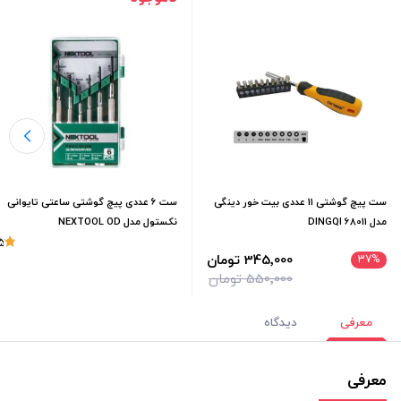
ست پیچ گوشتی 11 عددی بیت خور دینگی
ست ۶ عددی پیچ گوشتی ساعتی تایوانی
مدل 68011 DINGQI
نکستول مدل NEXTOOL OD
5
345٬000 تومان
37
%
550٬000 تومان
معرفی
دیدگاه
معرفی