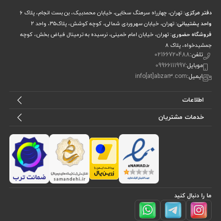
دفتر مرکزی:
تهران، چهارراه سرهنگ سخایی، خیابان محمدبیک، بن بست انجام، پلاک 6
واحد پشتیبانی:
تهران، خیابان سهروردی شمالی، کوچه کوشش، پلاک۳۵، واحد ۲
فروشگاه حضوری:
تهران، خیابان امام خمینی، نرسیده به ترمینال فیاض بخش، کوچه
جمشیدخواه، پلاک ۸
تلفن:
02166720488
موبایل:
09966111997
ایمیل:
info[at]abzar3.com
اطلاعات
خدمات مشتریان
ما را دنبال کنید