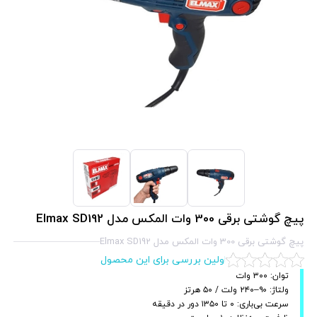
پیچ گوشتی برقی 300 وات المکس مدل Elmax SD192
پیچ گوشتی برقی 300 وات المکس مدل Elmax SD192
اولین بررسی برای این محصول
توان: ۳۰۰ وات
ولتاژ: ۹۰–۲۴۰ ولت / ۵۰ هرتز
سرعت بی‌باری: ۰ تا ۱۳۵۰ دور در دقیقه