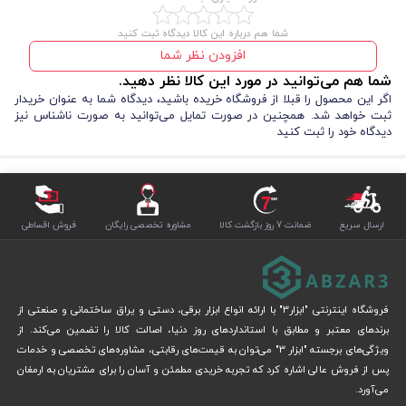
مجهز به چراغ روشنایی برای کار در محل‌های تاریک
کلید کنترل سرعت
شما هم درباره این کالا دیدگاه ثبت کنید
کلید چپ‌گرد و راست‌گرد
افزودن نظر شما
کیف BMC مقاوم و زیبا
شما هم می‌توانید در مورد این کالا نظر دهید.
جریان خروجی
20 الی 140 آمپر
اگر این محصول را قبلا از فروشگاه خریده باشید، دیدگاه شما به عنوان خریدار
ثبت خواهد شد. همچنین در صورت تمایل می‌توانید به صورت ناشناس نیز
ولتاژ
220 ولت
دیدگاه خود را ثبت کنید
چرخه عملکرد
85 درصد
ارسال سریع
ضمانت 7 روز بازگشت کالا
مشاوره تخصصی رایگان
فروش اقساطی
فروشگاه اینترنتی "ابزار3" با ارائه انواع ابزار برقی، دستی و یراق ساختمانی و صنعتی از
برندهای معتبر و مطابق با استانداردهای روز دنیا، اصالت کالا را تضمین می‌کند. از
ویژگی‌های برجسته "ابزار 3" می‌توان به قیمت‌های رقابتی، مشاوره‌های تخصصی و خدمات
پس از فروش عالی اشاره کرد که تجربه خریدی مطمئن و آسان را برای مشتریان به ارمغان
می‌آورد.