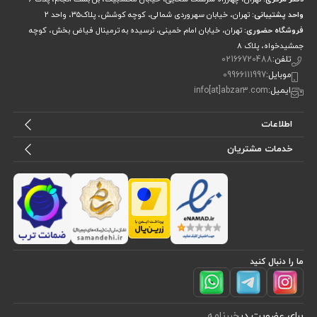
واحد پشتیبانی:
تهران، خیابان سهروردی شمالی، کوچه کوشش، پلاک۳۵، واحد ۲
فروشگاه حضوری:
تهران، خیابان امام خمینی، نرسیده به ترمینال فیاض بخش، کوچه
جمشیدخواه، پلاک ۸
تلفن:
02166720488
موبایل:
09966111997
ایمیل:
info[at]abzar3.com
اطلاعات
خدمات مشتریان
ما را دنبال کنید
برای عضویت در
خبرنامه