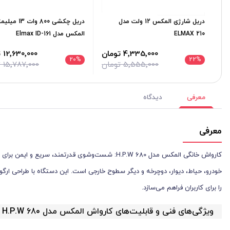
دریل شارژی المکس 12 ولت مدل
دریل چکشی 800 وات 13
ELMAX 210
المکس مدل Elmax ID-161
4٬335٬000 تومان
12٬630٬000 تومان
20
%
22
%
5٬555٬000 تومان
15٬787٬000 تومان
معرفی
دیدگاه
معرفی
را برای کاربران فراهم می‌سازد.
ویژگی‌های فنی و قابلیت‌های کارواش المکس مدل H.P.W 680