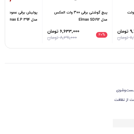
پیچ گوشتی شارژی 12 ولت
پیچ گوشتی برقی 300 وات المکس
مدل Elmax SD192
مدل Elmax E.P 394
مان
6٬633٬000 تومان
20
%
مان
8٬291٬000 تومان
ش المکس مدل H.P.W 680 یک ابزار کارآمد برای شست‌وشوی
به‌ای مطمئن و راحت از نظافت