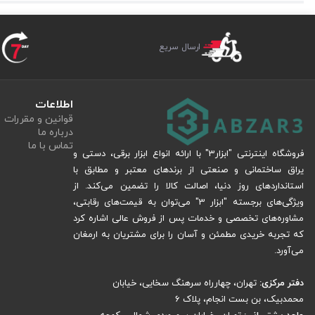
جمع‌بندی:
کارواش خانگی المکس مدل H.P.W 680 با توان مناسب، ا
کارواشی هستید که هم قدرتمند باشد و هم اقتصادی، این مدل گزینه‌ای ایده‌آل خو
ارسال سریع
قدرت
ولتاژ
اطلاعات
قوانین و مقررات
حداکثر فشار خروجی
درباره ما
تماس با ما
فروشگاه اینترنتی "ابزار3" با ارائه انواع ابزار برقی، دستی و
یراق ساختمانی و صنعتی از برندهای معتبر و مطابق با
استانداردهای روز دنیا، اصالت کالا را تضمین می‌کند. از
ویژگی‌های برجسته "ابزار 3" می‌توان به قیمت‌های رقابتی،
مشاوره‌های تخصصی و خدمات پس از فروش عالی اشاره کرد
که تجربه خریدی مطمئن و آسان را برای مشتریان به ارمغان
می‌آورد.
دفتر مرکزی:
تهران، چهارراه سرهنگ سخایی، خیابان
محمدبیک، بن بست انجام، پلاک 6