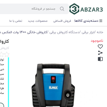
دسته‌بندی کالاها
فروش اقساطی
محصولات جدید
تماس با ما
خانه
/
ابزار برقی
/
دستگاه کارواش برقی
/
کارواش خانگی 1400 وات المکس مدل Elmax H.P.W 680
ناموجود
کارواش خانگی 00
کارواش خانگی 1400 وات ا
توان موتور
حداکثر فش
دبی خروجی: ۸
سیست
شلنگ فشار
مخز
طرا
ساخت