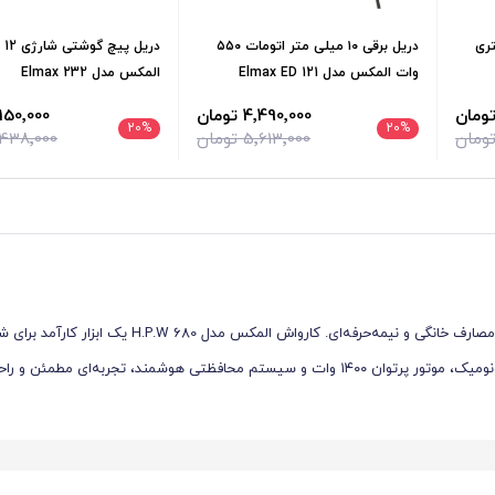
 میلیمتری
دریل برقی ۱۰ میلی‌ متر اتومات ۵۵۰
دریل 
وات المکس مدل Elmax ED 121
المکس مدل Elmax 232
4٬490٬000 تومان
9٬150٬000 تو
20
%
20
%
5٬613٬000 تومان
11٬438٬000 تو
کارواش خانگی المکس مدل H.P.W 680: شست‌وشوی قدرتمند، سریع و ایمن برای مصارف خانگی و نیمه‌حرفه‌ای. کاروا
خودرو، حیاط، دیوار، دوچرخه و دیگر سطوح خارجی است. این دستگاه با طراحی ارگونومیک، موتور پرتوان ۱۴۰۰ وات و سیستم محافظتی هوشمند، تجر