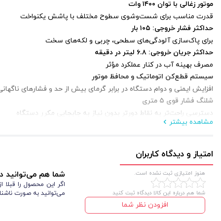
موتور زغالی با توان ۱۴۰۰ وات
قدرت مناسب برای شست‌وشوی سطوح مختلف با پاشش یکنواخت
حداکثر فشار خروجی: ۱۰۵ بار
برای پاک‌سازی آلودگی‌های سطحی، چربی و لکه‌های سخت
حداکثر جریان خروجی: ۶.۸ لیتر در دقیقه
مصرف بهینه آب در کنار عملکرد مؤثر
سیستم قطع‌کن اتوماتیک و محافظ موتور
افزایش ایمنی و دوام دستگاه در برابر گرمای بیش از حد و فشارهای ناگهانی
شلنگ فشار قوی ۵ متری
دسترسی راحت‌تر به نقاط دورتر بدون نیاز به جابجایی مکرر دستگاه
مشاهده بیشتر
کابل برق ۵ متری با رابط استاندارد
افزایش دامنه کار در محیط‌های مختلف
مخزن مواد شوینده خارجی قابل اتصال
امتیاز و دیدگاه کاربران
برای تمیزکاری بهتر سطوح با امکان پاشش شوینده هم‌زمان
طراحی ارگونومیک و وزن سبک
هنوز امتیازی ثبت نشده است.
شما هم می‌توانید در
اگر این محصول را قبلا 
حمل آسان، فضای اشغالی کم و راحتی در استفاده روزمره
شما هم درباره این کالا دیدگاه ثبت کنید
می‌توانید به صورت ناشنا
ساخت ایران با کیفیت معتبر
افزودن نظر شما
بدنه مقاوم و خدمات پس از فروش مطمئن برای مصرف طولانی‌مدت