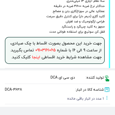
سه نظام آچاری ۱۳ میلی‌متری
حداکثر نرخ ضربه ۴۱۶۰۰ ضربه در دقیقه
عملکرد عالی در سوراخ‌کاری بتن و مصالح
کلید گازی (دیمر دار) برای کنترل دقیق سرعت
طراحی ارگونومیک و ضد لغزش
مجهز به کلید چپ‌گرد و راست‌گرد
قفل کن سوئیچ برای استفاده طولانی مدت
جهت خرید این محصول بصورت اقساط با چک صیادی،
از ساعت 9 الی 16 با شماره
09103161065
تماس بگیرید.
جهت مشاهده شرایط خرید اقساطی
اینجا
کلیک کنید.
تولید کننده:
دی سی ای DCA
شناسه کالا در انبار:
DCA-4638
1 عدد در انبار باقی مانده