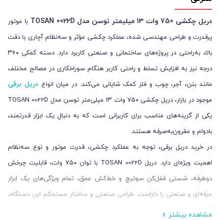
دریل چکشی 750 وات 13 میلیمتر توسن مدل TOSAN 0022D
با موتور
پرقدرت و طراحی مهندسی شده، عملکرد چکشی مؤثر و سه‌نظام آچاری با دقت
بالا، به‌راحتی در پروژه‌های ساختمانی و صنعتی کاربرد دارد. دسته کمکی ۳۶۰
درجه نیز به افزایش تسلط و راحتی کاربر هنگام سوراخکاری در مصالح مختلف
دریل‌ برقی
مانند بتن، آجر، چوب و فلز کمک شایانی می‌کند. در میان انواع
موجود در بازار، دریل چکشی ۷۵۰ وات ۱۳ میلی‌متر توسن مدل TOSAN 0022D
یکی از گزینه‌های مناسب برای کاربرانی است که به دنبال یک ابزار قدرتمند،
بادوام و مقرون‌به‌صرفه هستند.
در خرید دریل برقی، توجه به عملکرد چکشی، قدرت موتور و نوع سه‌نظام
اهمیت ویژه‌ای دارد. دریل TOSAN 0022D با توان ۷۵۰ وات، قابلیت چرخش
دوطرفه، شستی قفل‌کن سوئیچ و خط‌کش عمق، تمام ویژگی‌های یک ابزار
حرفه‌ای و صنعتی را داراست. طراحی صنعتی و ساختار مستحکم این دستگاه،
آن را به انتخاب اول نصاب‌ها، تکنسین‌ها و کاربران حرفه‌ای تبدیل کرده است
مشاهده بیشتر