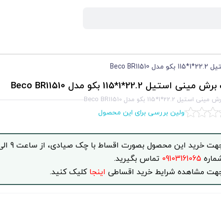
Beco BR11
نی استیل 22.2*1*115 بکو مدل Beco BR11510
تیل 22.2*1*115 بکو مدل Beco BR11510
اولین بررسی برای این محصول
ماره
09103161065
تماس بگیرید.
هت مشاهده شرایط خرید اقساطی
اینجا
کلیک کنید.