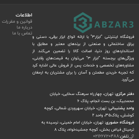
اطلاعات
قوانین و مقررات
درباره ما
تماس با ما
فروشگاه اینترنتی "ابزار3" با ارائه انواع ابزار برقی، دستی و
یراق ساختمانی و صنعتی از برندهای معتبر و مطابق با
استانداردهای روز دنیا، اصالت کالا را تضمین می‌کند. از
ویژگی‌های برجسته "ابزار 3" می‌توان به قیمت‌های رقابتی،
مشاوره‌های تخصصی و خدمات پس از فروش عالی اشاره کرد
که تجربه خریدی مطمئن و آسان را برای مشتریان به ارمغان
می‌آورد.
دفتر مرکزی:
تهران، چهارراه سرهنگ سخایی، خیابان
محمدبیک، بن بست انجام، پلاک 6
واحد پشتیبانی:
تهران، خیابان سهروردی شمالی، کوچه
کوشش، پلاک۳۵، واحد ۲
فروشگاه حضوری:
تهران، خیابان امام خمینی، نرسیده به
ترمینال فیاض بخش، کوچه جمشیدخواه، پلاک ۸
تلفن:
02166720488