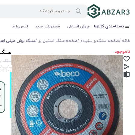
دسته‌بندی کالاها
فروش اقساطی
محصولات جدید
تماس با ما
خانه
/
صفحه سنگ و سنباده
/
صفحه سنگ استیل بر
/
سنگ برش مینی استیل 22.2*1*115 بکو مدل 510
ناموجود
سنگ برش می
سنگ برش مینی اس
ش
ج