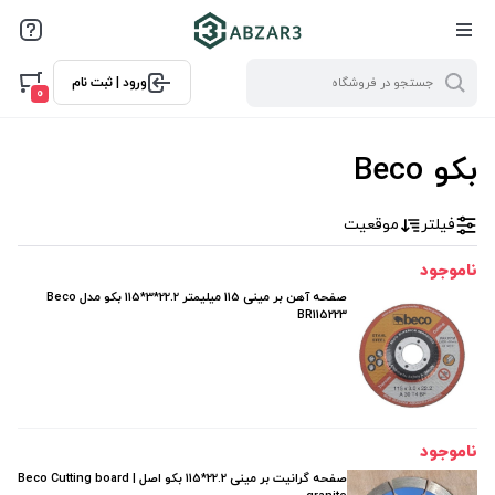
ورود | ثبت نام
0
بکو Beco
فیلتر
موقعیت
ناموجود
صفحه آهن بر مینی 115 میلیمتر 22.2*3*115 بکو مدل Beco
BR115223
ناموجود
صفحه گرانیت بر مینی 22.2*115 بکو اصل | Beco Cutting board