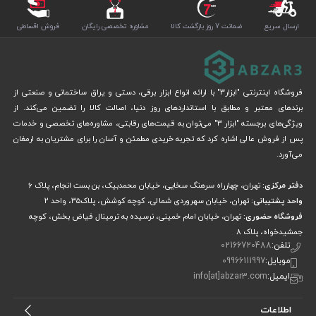
ارسال سریع
ضمانت 7 روز بازگشت کالا
مشاوره تخصصی رایگان
فروش اقساطی
فروشگاه اینترنتی "ابزار3" با ارائه انواع ابزار برقی، دستی و یراق ساختمانی و صنعتی از
برندهای معتبر و مطابق با استانداردهای روز دنیا، اصالت کالا را تضمین می‌کند. از
ویژگی‌های برجسته "ابزار 3" می‌توان به قیمت‌های رقابتی، مشاوره‌های تخصصی و خدمات
پس از فروش عالی اشاره کرد که تجربه خریدی مطمئن و آسان را برای مشتریان به ارمغان
می‌آورد.
دفتر مرکزی:
تهران، چهارراه سرهنگ سخایی، خیابان محمدبیک، بن بست انجام، پلاک 6
واحد پشتیبانی:
تهران، خیابان سهروردی شمالی، کوچه کوشش، پلاک۳۵، واحد ۲
فروشگاه حضوری:
تهران، خیابان امام خمینی، نرسیده به ترمینال فیاض بخش، کوچه
جمشیدخواه، پلاک ۸
تلفن:
02166720488
موبایل:
09966111997
ایمیل:
info[at]abzar3.com
اطلاعات