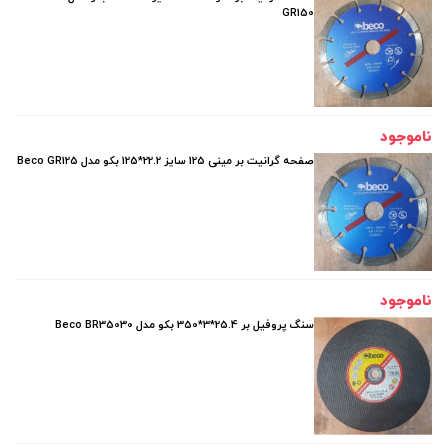
GR150
ناموجود
صفحه گرانیت بر مینی 125 سایز 22.2*125 بکو مدل Beco GR125
ناموجود
سنگ پروفیل بر 25.4*3*350 بکو مدل Beco BR35030