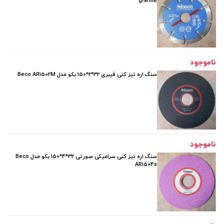
granite
ناموجود
سنگ اره تیز کنی فیبری 32*2*150 بکو مدل Beco AR1502M
ناموجود
سنگ اره تیز کنی سرامیکی صورتی 32*4*150 بکو مدل Beco
AR1504s