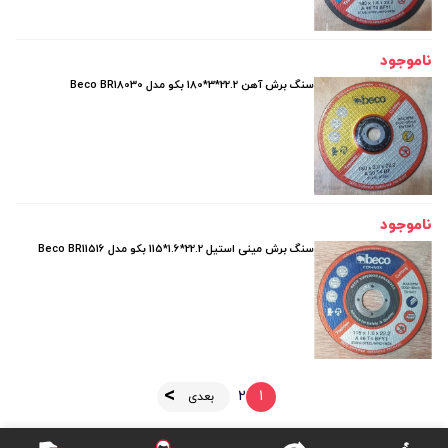
ناموجود
سنگ برش آهن 22.2*3*180 بکو مدل Beco BR18030
ناموجود
سنگ برش مینی استیل 22.2*1.6*115 بکو مدل Beco BR11516
2
1
بعدی