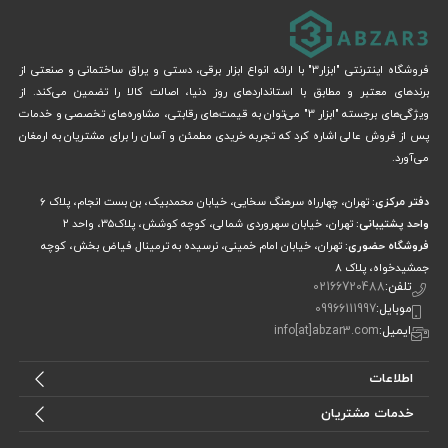
فروشگاه اینترنتی "ابزار3" با ارائه انواع ابزار برقی، دستی و یراق ساختمانی و صنعتی از
برندهای معتبر و مطابق با استانداردهای روز دنیا، اصالت کالا را تضمین می‌کند. از
ویژگی‌های برجسته "ابزار 3" می‌توان به قیمت‌های رقابتی، مشاوره‌های تخصصی و خدمات
پس از فروش عالی اشاره کرد که تجربه خریدی مطمئن و آسان را برای مشتریان به ارمغان
می‌آورد.
دفتر مرکزی:
تهران، چهارراه سرهنگ سخایی، خیابان محمدبیک، بن بست انجام، پلاک 6
واحد پشتیبانی:
تهران، خیابان سهروردی شمالی، کوچه کوشش، پلاک۳۵، واحد ۲
فروشگاه حضوری:
تهران، خیابان امام خمینی، نرسیده به ترمینال فیاض بخش، کوچه
جمشیدخواه، پلاک ۸
تلفن:
02166720488
موبایل:
09966111997
ایمیل:
info[at]abzar3.com
اطلاعات
خدمات مشتریان