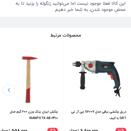
این کالا فعلا موجود نیست اما می‌توانید زنگوله را بزنید تا به
محض موجود شدن، به شما خبر دهیم
محصولات مرتبط
دریل چکشی برقی مدل G2007 جی آر تی
چکش ایران پتک وزن 200 گرم مدل
GRT با كيف
IRANPOTK AB-2410
6٬800٬000 تومان
558٬000 تومان
14
%
18
%