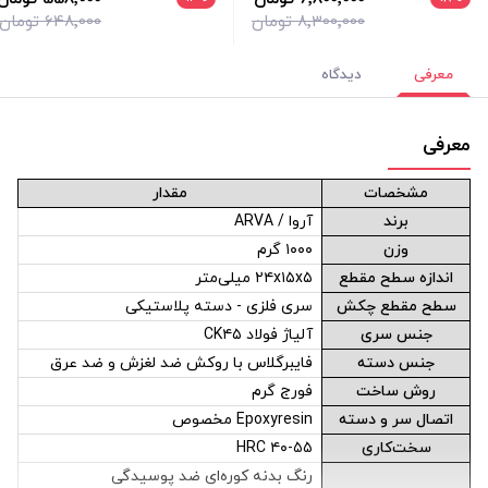
8٬300٬000 تومان
648٬000 تومان
معرفی
دیدگاه
معرفی
مشخصات
مقدار
برند
آروا / ARVA
وزن
۱۰۰۰ گرم
اندازه سطح مقطع
۲۴x۱۵x۵ میلی‌متر
سطح مقطع چکش
سری فلزی - دسته پلاستیکی
جنس سری
آلیاژ فولاد CK۴۵
جنس دسته
فایبرگلاس با روکش ضد لغزش و ضد عرق
روش ساخت
فورج گرم
اتصال سر و دسته
Epoxyresin مخصوص
سخت‌کاری
۴۰-۵۵ HRC
رنگ بدنه کوره‌ای ضد پوسیدگی