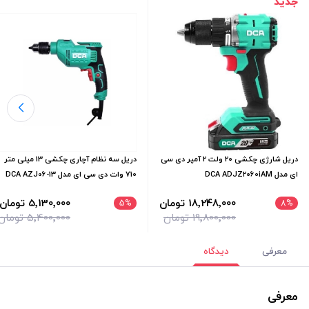
جدید
دریل شارژی چکشی 20 ولت 2 آمپر دی سی
دریل سه نظام آچاری چکشی 13 میلی‌ متر
ای مدل DCA ADJZ2060iAM
710 وات دی سی ای مدل DCA AZJ06-13
18٬248٬000 تومان
5٬130٬000 تومان
5
%
8
%
19٬800٬000 تومان
5٬400٬000 تومان
معرفی
دیدگاه
معرفی