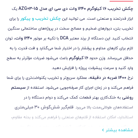
چکش تخریب ۱۶ کیلوگرم ۱۲۴۰ وات دی سی ای مدل AZG03-15
یک
چکش تخریب و
پیکور
ابزار قدرتمند و صنعتی است. می توانید این
را برای
تخریب بتن، دیوارهای ضخیم و مصالح سخت در پروژه‌های ساختمانی سنگین
DCA
۱۲۴۰
وات
انتخاب کنید. این دستگاه از برند معتبر
با تکیه بر موتور
، توان
لازم برای کارهای مداوم و پرفشار را در اختیار شما می‌گذارد و افت قدرت را به
۱۶
کیلوگرم
حداقل می‌رساند. وزن حدود
باعث می‌شود ضربات مؤثرتر به سطح
وارد کنید و سرعت پیشرفت پروژه را افزایش دهید.
۱۴۰۰
ضربه در دقیقه
نرخ
، عملکرد سریع‌تر و تخریب یکنواخت‌تری را برای شما
سیستم
فراهم می‌کند و در زمان اجرای کار صرفه‌جویی می‌شود. استفاده از
روغنی
به خنک‌کاری بهتر قطعات کمک می‌کند و دوام دستگاه را در
قلم‌گیر شش‌گوش
۳۰
میلی‌متری
استفاده‌های طولانی‌مدت بالا می‌برد.
استاندارد، امکان استفاده از قلم‌های صنعتی را فراهم می‌کند و بدنه مقاوم،
دستگاه را برای شرایط سخت کارگاهی آماده نگه می‌دارد. این ویژگی‌ها،
مشاهده بیشتر
AZG03-15 را به انتخابی حرفه‌ای برای استادکاران و پیمانکاران تبدیل می‌کند.