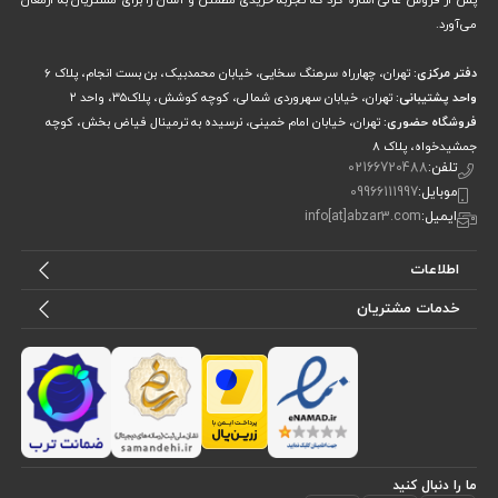
می‌آورد.
سوالات متداول
دفتر مرکزی:
تهران، چهارراه سرهنگ سخایی، خیابان محمدبیک، بن بست انجام، پلاک 6
منگنه کوب بادی برای چه کارهایی مناسب است؟
واحد پشتیبانی:
تهران، خیابان سهروردی شمالی، کوچه کوشش، پلاک۳۵، واحد ۲
ظرفیت ۱۰۰ منگنه کافی است؟
اقلام همراه دستگاه چیست؟
فروشگاه حضوری:
تهران، خیابان امام خمینی، نرسیده به ترمینال فیاض بخش، کوچه
چگونه منگنه کوب بادی را نگهداری کنم؟
جمشیدخواه، پلاک ۸
از کجا منگنه کوب آروا اصل بخرم؟
تلفن:
02166720488
موبایل:
09966111997
همین حالا سفارش دهید
ایمیل:
info[at]abzar3.com
ارسال فوری | تضمین اصالت کالا | پشتیبانی تخصصی ابزار سه
اطلاعات
خدمات مشتریان
ما را دنبال کنید