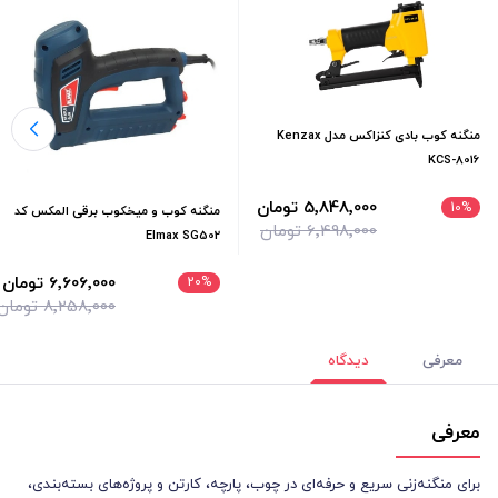
منگنه کوب بادی کنزاکس مدل Kenzax
KCS-8016
5٬848٬000 تومان
10
%
منگنه کوب و میخکوب برقی المکس کد
6٬498٬000 تومان
Elmax SG502
6٬606٬000 تومان
20
%
8٬258٬000 تومان
معرفی
دیدگاه
معرفی
برای منگنه‌زنی سریع و حرفه‌ای در چوب، پارچه، کارتن و پروژه‌های بسته‌بندی،