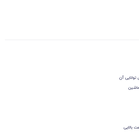
دی توانایی آن
ماشین
ر باد بهره می‌برد. سیلندر خوش‌ساخت این محصول با توان ایجاد فشار خروجی PSI 140، با سرعت بالایی