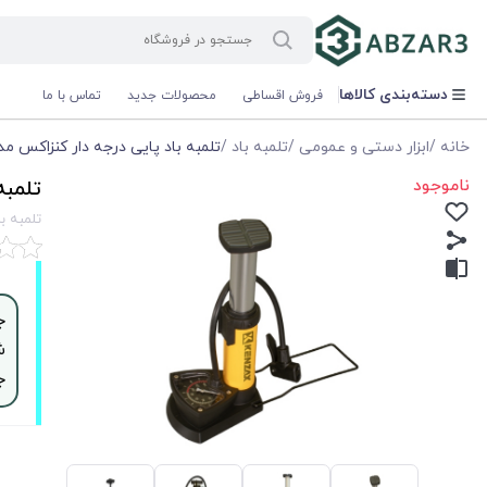
دسته‌بندی کالاها
فروش اقساطی
محصولات جدید
تماس با ما
خانه
/
ابزار دستی و عمومی
/
تلمبه باد
/
تلمبه باد پايی درجه دار کنزاکس مدل zax KFP-106
ناموجود
تلمبه ب
تلمبه باد 
ش
ج