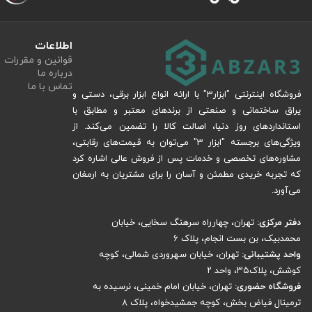
کنزاکس که کمپرسور فندکی نیز نامیده می‌شوند، نگاهی داشته باشید.
همان‌طور که گفته شد می توانید از این محصول برای باد کردن تایر، تیوپ و لاستیک 
اطلاعات
قوانین و مقررات
درباره ما
موارد گفته‌ شده را برای شما باد خواهد کرد. این پمپ با ابعاد 183 x43 میلی متر و وزن 500 گرم قابلیت جابجایی بالایی خواهد داشت.
تماس با ما
فروشگاه اینترنتی "ابزار3" با ارائه انواع ابزار برقی، دستی و
در این محصول شما به دو سری مناسب دوچرخه و موتورسیکلت دسترسی خواهید داشت
یراق ساختمانی و صنعتی از برندهای معتبر و مطابق با
استانداردهای روز دنیا، اصالت کالا را تضمین می‌کند. از
جدای از سری اصلی این محصول هستند.
ویژگی‌های برجسته "ابزار 3" می‌توان به قیمت‌های رقابتی،
این دستگاه از جنس بدنه فلزی کربنی با سیلندر و روکش آلومینیومی مستحکم ساخته
مشاوره‌های تخصصی و خدمات پس از فروش عالی اشاره کرد
که تجربه خریدی مطمئن و آسان را برای مشتریان به ارمغان
بالاست. از سویی وجود سیستم اتصال مستحکم بدنه، کارکرد سالم و بدون ایراد این
می‌آورد.
را پوشش داده و عددی دقیق از میزان خروجی باد دستگاه در هر لحظه به شما ارائه
دفتر مرکزی:
تهران، چهارراه سرهنگ سخایی، خیابان
محمدبیک، بن بست انجام، پلاک 6
تلمبه باد پايی درجه دار KFP-106 با جنس ضدلغزش تولید شده‌
واحد پشتیبانی:
تهران، خیابان سهروردی شمالی، کوچه
با آن بر هم نمی‌زند. در ضمن از یک قفل محکم و بادوام نیز بهره برده است.
کوشش، پلاک۳۵، واحد ۲
پیش از نهایی کردن خرید خود، لازم است چند نکته را درباره خرید تلمبه در نظر دا
فروشگاه حضوری:
تهران، خیابان امام خمینی، نرسیده به
ترمینال فیاض بخش، کوچه جمشیدخواه، پلاک ۸
تلمبه خود دارید؟ باد کردن بادکنک یا باد کردن وسایل ورزشی نظیر توپ و لاستیک 