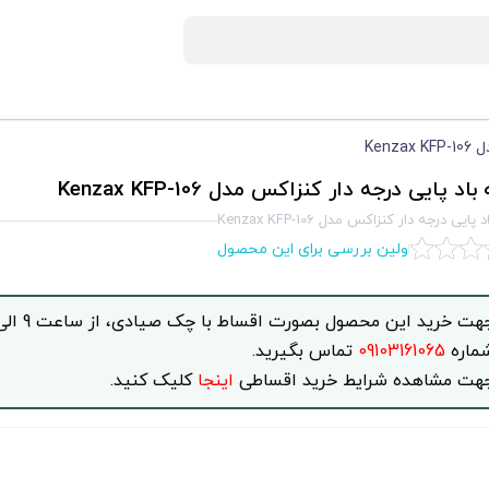
Ken
اد پايی درجه دار کنزاکس مدل Kenzax KFP-106
پايی درجه دار کنزاکس مدل Kenzax KFP-106
اولین بررسی برای این محصول
ماره
09103161065
تماس بگیرید.
هت مشاهده شرایط خرید اقساطی
اینجا
کلیک کنید.