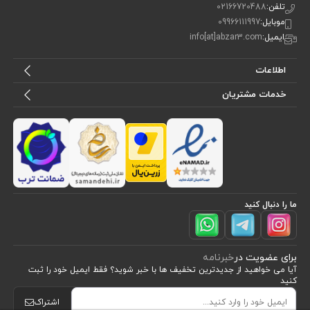
تلفن:
02166720488
موبایل:
09966111997
ایمیل:
info[at]abzar3.com
اطلاعات
خدمات مشتریان
ما را دنبال کنید
برای عضویت در
خبرنامه
آیا می خواهید از جدید‌ترین تخفیف‌ ها با‌ خبر شوید؟ فقط ایمیل خود را ثبت
کنید
اشتراک