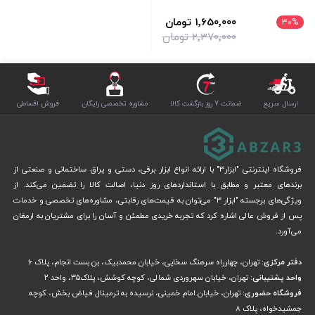
1٬650٬000 تومان
30
%
2٬370٬000 تومان
ارسال سریع
ضمانت 7 روز بازگشت کالا
مشاوره تخصصی رایگان
فروش اقساطی
فروشگاه اینترنتی "ابزار3" با ارائه انواع ابزار برقی، دستی و یراق ساختمانی و صنعتی از
برندهای معتبر و مطابق با استانداردهای روز دنیا، اصالت کالا را تضمین می‌کند. از
ویژگی‌های برجسته "ابزار 3" می‌توان به قیمت‌های رقابتی، مشاوره‌های تخصصی و خدمات
پس از فروش عالی اشاره کرد که تجربه خریدی مطمئن و آسان را برای مشتریان به ارمغان
می‌آورد.
دفتر مرکزی:
تهران، چهارراه سرهنگ سخایی، خیابان محمدبیک، بن بست انجام، پلاک 6
واحد پشتیبانی:
تهران، خیابان سهروردی شمالی، کوچه کوشش، پلاک۳۵، واحد ۲
فروشگاه حضوری:
تهران، خیابان امام خمینی، نرسیده به ترمینال فیاض بخش، کوچه
جمشیدخواه، پلاک ۸