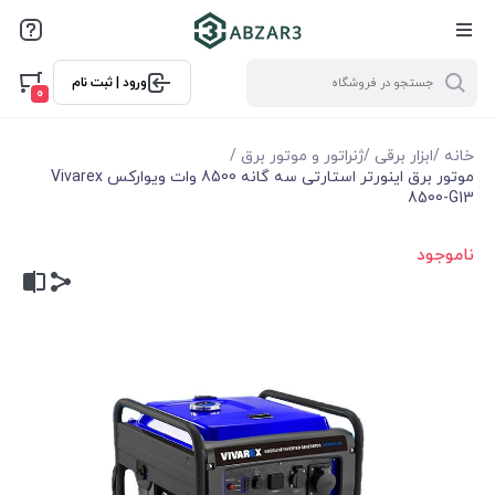
ورود | ثبت نام
0
خانه
/
ابزار برقی
/
ژنراتور و موتور برق
/
موتور برق اينورتر استارتی سه گانه 8500 وات ويواركس Vivarex
8500-G13
ناموجود