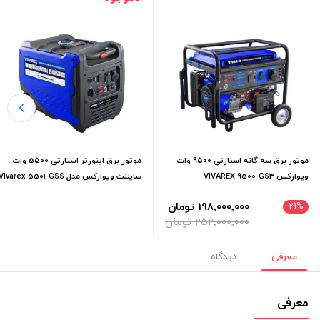
موتور برق سه گانه استارتی 9500 وات
موتور برق اينورتر استارتی 5500 وات
ويواركس VIVAREX 9500-GS3
سايلنت ويواركس مدل Vivarex 5501-GSS
198٬000٬000 تومان
21
%
252٬000٬000 تومان
معرفی
دیدگاه
معرفی