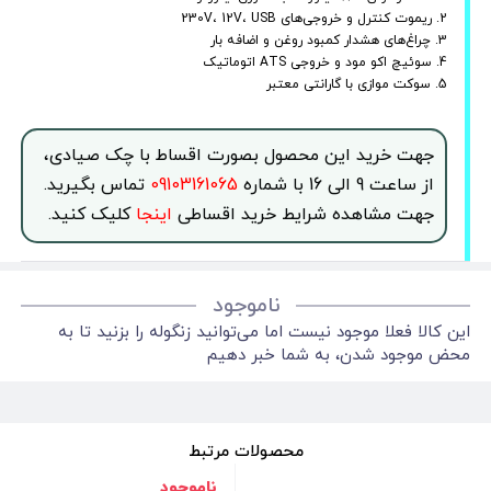
2. ریموت کنترل و خروجی‌های 230V، 12V، USB
3. چراغ‌های هشدار کمبود روغن و اضافه بار
4. سوئیچ اکو مود و خروجی ATS اتوماتیک
5. سوکت موازی با گارانتی معتبر
جهت خرید این محصول بصورت اقساط با چک صیادی،
از ساعت 9 الی 16 با شماره
09103161065
تماس بگیرید.
جهت مشاهده شرایط خرید اقساطی
اینجا
کلیک کنید.
ناموجود
این کالا فعلا موجود نیست اما می‌توانید زنگوله را بزنید تا به
محض موجود شدن، به شما خبر دهیم
محصولات مرتبط
ناموجود