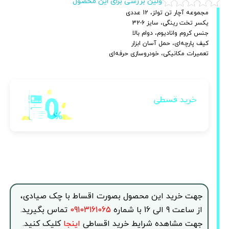
اولین بررسی برای این محصول
مجموعه آچار تن تولز، 12 عددی
یکسر تخت رینگی، سایز 6-32
جنس کروم وانادیوم، دوام بالا
کیف پارچه‌ای، حمل آسان ابزار
تعمیرات مکانیکی، خودروسازی حرفه‌ای
خرید قسطی
با اقساط متنوع
بدون نیاز به ضامن
جهت خرید این محصول بصورت اقساط با چک صیادی،
از ساعت 9 الی 16 با شماره
09103161065
تماس بگیرید.
جهت مشاهده شرایط خرید اقساطی
اینجا
کلیک کنید.