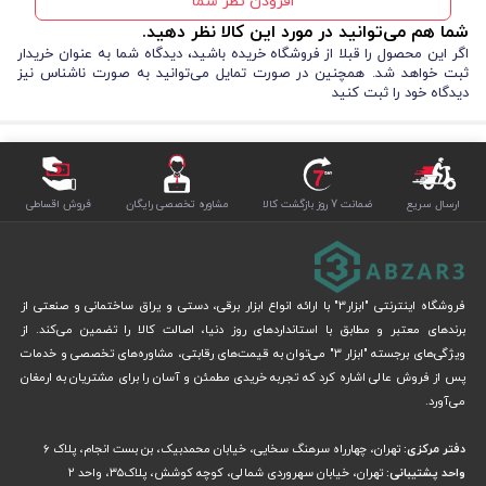
افزودن نظر شما
فراهم می‌کند. این قابلیت باعث می‌شود کاربر بسته به نیاز پروژه، کنترل
شما هم می‌توانید در مورد این کالا نظر دهید.
دقیق‌تری روی عملیات داشته باشد. این ویژگی در کارهای مکانیکی یا مونتاژ
اگر این محصول را قبلا از فروشگاه خریده باشید، دیدگاه شما به عنوان خریدار
ثبت خواهد شد. همچنین در صورت تمایل می‌توانید به صورت ناشناس نیز
قطعات حساس، به‌ویژه در محیط‌های فنی یا کارگاهی، بسیار کاربردی است.
دیدگاه خود را ثبت کنید
جنس کروم وانادیوم سخت‌کاری شده آچارها، مقاومت در برابر خوردگی و ضربه
را تضمین کرده و بدون نیاز به ابزار خاص، می‌توانید آچار دلخواه را انتخاب
کنید. همچنین وجود کیف پارچه‌ای یکی دیگر از نقاط قوت این مجموعه است
ارسال سریع
ضمانت 7 روز بازگشت کالا
مشاوره تخصصی رایگان
فروش اقساطی
که حمل و نگهداری را آسان می‌کند.
طراحی یکسر تخت و یکسر رینگی این آچارها نه‌تنها دسترسی بهتر را فراهم
می‌کند بلکه وزن سبک مجموعه استفاده مداوم را بدون ایجاد خستگی برای
فروشگاه اینترنتی "ابزار3" با ارائه انواع ابزار برقی، دستی و یراق ساختمانی و صنعتی از
دست ممکن می‌سازد و طراحی ارگونومیک آن کاربری آسان‌تری را به همراه دارد.
برندهای معتبر و مطابق با استانداردهای روز دنیا، اصالت کالا را تضمین می‌کند. از
ویژگی‌های برجسته "ابزار 3" می‌توان به قیمت‌های رقابتی، مشاوره‌های تخصصی و خدمات
این محصول همراه با کیف پارچه‌ای عرضه می‌شود که حمل‌ونقل و نگهداری آن
پس از فروش عالی اشاره کرد که تجربه خریدی مطمئن و آسان را برای مشتریان به ارمغان
را برای مصرف‌کننده ساده‌تر و حرفه‌ای‌تر می‌سازد. چنین ترکیبی از امکانات، این
می‌آورد.
خرید ابزار دستی
مدل را به گزینه‌ای کامل برای
تبدیل می‌کند.
دفتر مرکزی:
تهران، چهارراه سرهنگ سخایی، خیابان محمدبیک، بن بست انجام، پلاک 6
واحد پشتیبانی:
تهران، خیابان سهروردی شمالی، کوچه کوشش، پلاک۳۵، واحد ۲
کاربرد مجموعه آچار تن تولز 622