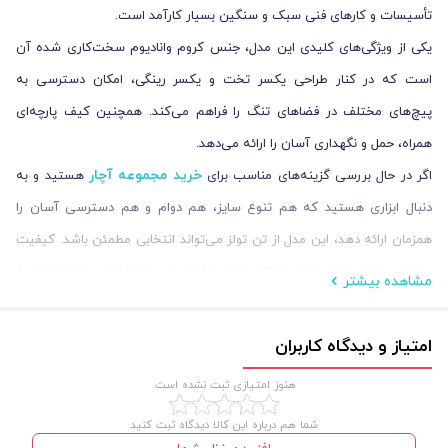
تأسیسات و کارهای فنی سبک و سنگین بسیار کارآمد است.
یکی از ویژگی‌های کلیدی این مدل، جنس کروم وانادیوم سخت‌کاری شده آن
است که در کنار طراحی یکسر تخت و یکسر رینگی، امکان دسترسی به
پیچ‌های مختلف در فضاهای تنگ را فراهم می‌کند. همچنین کیف پارچه‌ای
همراه، حمل و نگهداری آسان را ارائه می‌دهد.
خرید مجموعه آچار
اگر در حال بررسی گزینه‌های مناسب برای
هستید و به
دنبال ابزاری هستید که هم تنوع سایز، هم دوام و هم دسترسی آسان را
همزمان ارائه دهد، این مدل از تن تولز می‌تواند انتخابی مطمئن باشد. کیفیت
ساخت، طراحی هوشمند و عملکرد دقیق، دلایلی هستند که این مجموعه را به
مشاهده بیشتر
یکی از پیشنهادهای برتر در لیست خرید ابزارآلات دستی تبدیل کرده‌اند.
امتیاز و دیدگاه کاربران
مشخصات فنی مجموعه آچار تن تولز 622
هنوز امتیازی ثبت نشده است.
این مجموعه آچار تن تولز مجهز به 12 آچار با سایزهای 6، 8، 10، 12، 13، 14، 17،
شما هم درباره این کالا دیدگاه ثبت کنید
19، 22، 24، 27 و 32 میلیمتر است که امکان دسترسی به پیچ‌های مختلف را