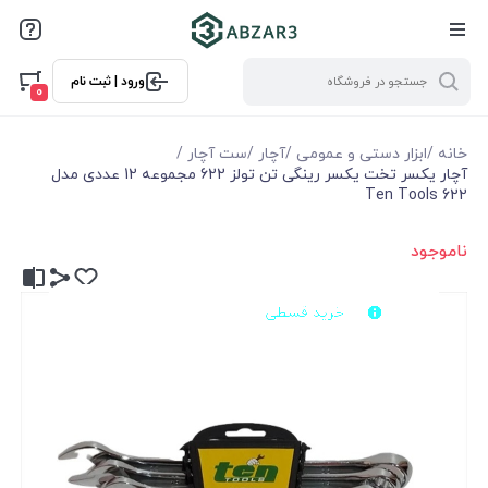
ورود | ثبت نام
0
خانه
/
ابزار دستی و عمومی
/
آچار
/
ست آچار
/
آچار یکسر تخت یکسر رینگی تن تولز 622 مجموعه 12 عددی مدل
Ten Tools 622
ناموجود
با اقساط متنوع
خرید قسطی
بدون نیاز به ضامن