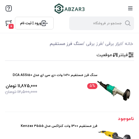
فیلترها
ورود | ثبت نام
فیلتر بر اساس قیمت
0
0
11875000
خانه
/
ابزار برقی
/
فرز برقی
/
سنگ فرز مستقیم
فیلتر
موقعیت
فیلتر براساس ویژگی ها
فیلترکردن براساس تولید‌کننده
سنگ فرز مستقیم 1020 وات دی سی ای مدل DCA ASS150
دی سی ای DCA
11٬875٬000 تومان
5
%
12٬500٬000 تومان
کنزاکس Kenzax
ناموجود
فرز مستقیم 1300 وات کنزاکس مدل Kenzax 3555