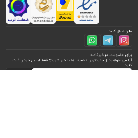
ما را دنبال کنید
برای عضویت در
خبرنامه
مشاهده محصولات
(2)
آیا می خواهید از جدید‌ترین تخفیف‌ ها با‌ خبر شوید؟ فقط ایمیل خود را ثبت
کنید
اشتراک
مرتب سازی بر اساس
موقعیت
طراحی، توسعه و اجرای فروشگاه اینترنتی توسط:
آریو وب
Powered by nopCommerce
نام : الف تا ی
نام : ی تا الف
قیمت : از ارزان ترین تا گران ترین