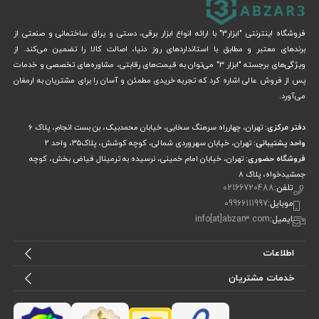
فروشگاه اینترنتی "ابزار3" با ارائه انواع ابزار برقی، دستی و یراق ساختمانی و صنعتی از
برندهای معتبر و مطابق با استانداردهای روز دنیا، اصالت کالا را تضمین می‌کند. از
ویژگی‌های برجسته "ابزار 3" می‌توان به قیمت‌های رقابتی، مشاوره‌های تخصصی و خدمات
پس از فروش عالی اشاره کرد که تجربه خریدی مطمئن و آسان را برای مشتریان به ارمغان
می‌آورد.
دفتر مرکزی:
تهران، چهارراه سرهنگ سخایی، خیابان محمدبیک، بن بست انجام، پلاک 6
واحد پشتیبانی:
تهران، خیابان سهروردی شمالی، کوچه کوشش، پلاک۳۵، واحد ۲
فروشگاه حضوری:
تهران، خیابان امام خمینی، نرسیده به ترمینال فیاض بخش، کوچه
جمشیدخواه، پلاک ۸
تلفن:
02166720488
موبایل:
09966111997
ایمیل:
info[at]abzar3.com
اطلاعات
خدمات مشتریان