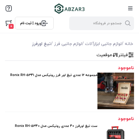
فیلترها
ورود | ثبت نام
فیلتر بر اساس قیمت
0
0
10000
خانه
/
لوازم جانبی ابزارآلات
/
لوازم جانبی فرز
/
تیغ اورفرز
فیلتر
موقعیت
فیلتر براساس ویژگی ها
ناموجود
فیلترکردن براساس تولید‌کننده
مجموعه 12 عددی تیغ اور فرز رونیکس مدل Ronix RH-5341
رونیکس Ronix
ناموجود
ست تیغ اورفرز 40 عددی رونیکس مدل Ronix RH-5340