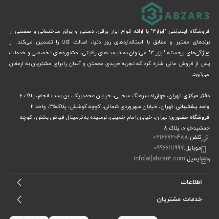
فروشگاه اینترنتی "ابزار3" با ارائه انواع ابزار برقی، دستی و یراق ساختمانی و صنعتی از
برندهای معتبر و مطابق با استانداردهای روز دنیا، اصالت کالا را تضمین می‌کند. از
ویژگی‌های برجسته "ابزار 3" می‌توان به قیمت‌های رقابتی، مشاوره‌های تخصصی و خدمات
پس از فروش عالی اشاره کرد که تجربه خریدی مطمئن و آسان را برای مشتریان به ارمغان
می‌آورد.
دفتر مرکزی:
تهران، چهارراه سرهنگ سخایی، خیابان محمدبیک، بن بست انجام، پلاک 6
واحد پشتیبانی:
تهران، خیابان سهروردی شمالی، کوچه کوشش، پلاک۳۵، واحد ۲
فروشگاه حضوری:
تهران، خیابان امام خمینی، نرسیده به ترمینال فیاض بخش، کوچه
جمشیدخواه، پلاک ۸
تلفن:
02166720488
موبایل:
09966111997
ایمیل:
info[at]abzar3.com
اطلاعات
خدمات مشتریان