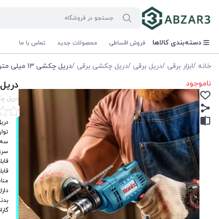
دسته‌بندی کالاها
فروش اقساطی
محصولات جدید
تماس با ما
خانه
/
ابزار برقی
/
دریل برقی
/
دریل چکشی برقی
/
دریل چکشی 13 میلی متری 650 وات رونیکس مدل Ronix 2214L
ناموجود
دریل چکشی 13 میلی مت
دریل چکشی 13 میلی متری 650 وات
دری
توان 650 وات با موتور قدرتمند
سه‌نظ
سرعت چرخ
قاب
قابل
منا
دارای د
بدنه
گارانتی 1 سال و خدمات