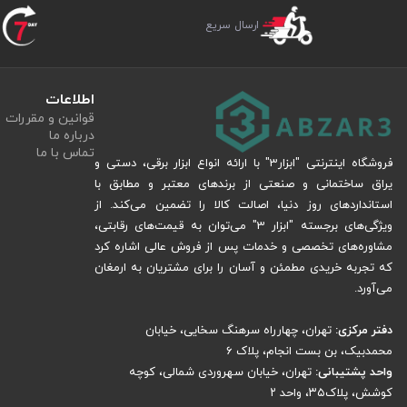
از شرکت رونیکس است.
ارسال سریع
کاربرد دریل برقی رونیکس مدل Ronix 2214L
اطلاعات
دریل چکشی برقی
با استفاده از
Ronix 2214L می‌توانید به‌راحتی در مص
قوانین و مقررات
کارگاهی نیز این دریل عملکرد قابل‌توجهی ارائه می‌دهد. سیستم چکشی آن به‌خصو
درباره ما
تماس با ما
دوطرفه و دیمر سرعت، دقت شما را در انجام سوراخ‌کاری در فلزات یا حتی هنگام ب
فروشگاه اینترنتی "ابزار3" با ارائه انواع ابزار برقی، دستی و
یراق ساختمانی و صنعتی از برندهای معتبر و مطابق با
مزایای دریل چکشی برقی رونیکس مدل Ronix 2214L
استانداردهای روز دنیا، اصالت کالا را تضمین می‌کند. از
ویژگی‌های برجسته "ابزار 3" می‌توان به قیمت‌های رقابتی،
مشاوره‌های تخصصی و خدمات پس از فروش عالی اشاره کرد
از مهم‌ترین مزایای این دریل می‌ت
که تجربه خریدی مطمئن و آسان را برای مشتریان به ارمغان
می‌شود. سه‌نظام آچاری فلزی دوام بالاتری نسبت به مدل‌های پلاستیکی دارد. دیم
می‌آورد.
عملیات را انجام دهید. دسته کمکی قابل چرخش و خط‌کش عمق‌سنج نیز کنترل و د
دفتر مرکزی:
تهران، چهارراه سرهنگ سخایی، خیابان
محمدبیک، بن بست انجام، پلاک 6
قیمت و خرید دریل چکشی برقی رونیکس مدل Ronix 2214L
واحد پشتیبانی:
تهران، خیابان سهروردی شمالی، کوچه
کوشش، پلاک۳۵، واحد ۲
اگر قصد خرید دریل چکشی Ronix 2214L را دارید، بهتر