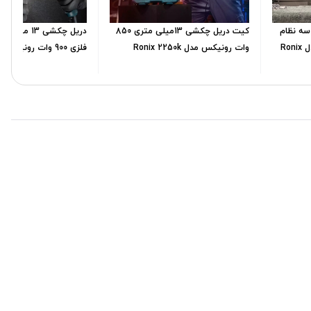
متری سه نظام
کیت دریل چکشی 13میلی متری 850
دریل چکشی 13 
آچاری 850 وات رونیکس مدل Ronix
وات رونیکس مدل Ronix 2250k
2290