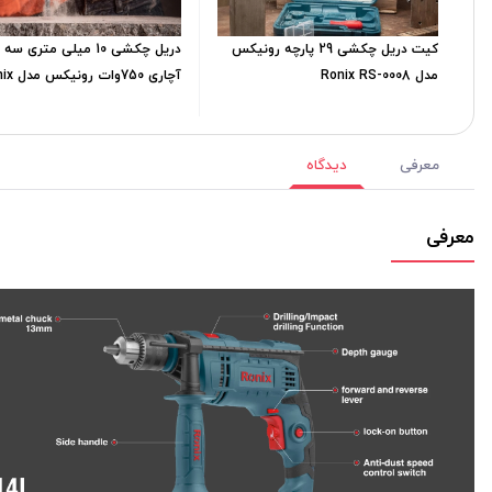
کیت دریل چکشی 29 پارچه رونیکس
دریل چکشی 10 میلی متری س
مدل Ronix RS-0008
آچاری 750وات
2120
معرفی
دیدگاه
معرفی