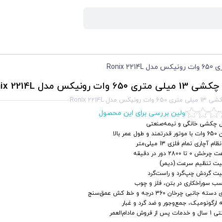
ری 650 وات رونیکس مدل Ronix 2214L
 رونیکس مدل Ronix 2214L
اولین بررسی برای این محصول
ل چکشی خانگی و نیمه‌صنعتی
 و طول عمر بالا
ام آچاری تمام فلزی 13 میلی‌متر
ش 0 تا 2800 دور در دقیقه
لیت تنظیم سرعت (دیمر)
یت گردش چپ‌گرد و راست‌گرد
سب سوراخکاری در بتن، فلز و چوب
سته جانبی چرخان 360 درجه و خط کش عمق‌سنج
 ارگونومیک، جمع‌وجور و ضد گرد و غبار
 پس از فروش مادام‌العمر