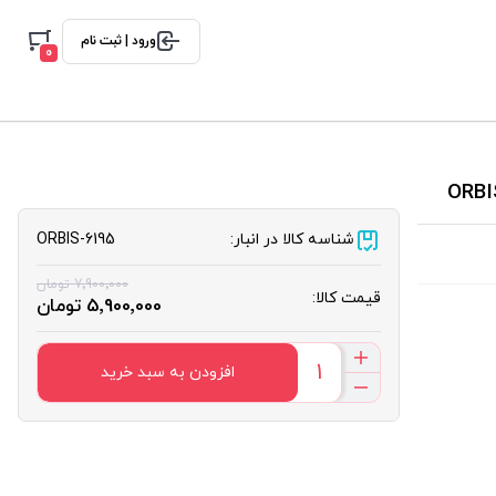
ورود | ثبت نام
0
شناسه کالا در انبار:
ORBIS-6195
7٬900٬000 تومان
قیمت کالا:
5٬900٬000 تومان
افزودن به سبد خرید