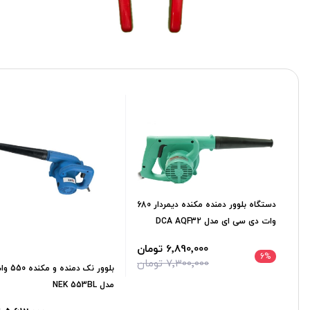
دستگاه بلوور دمنده مکنده دیمردار 680
وات دی سی ای مدل DCA AQF32
6٬890٬000 تومان
6
%
7٬300٬000 تومان
بلوور نک دم
مدل NEK 553BL