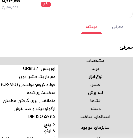
5٬612٬000 تومان
8
%
6٬100٬000 تومان
معرفی
دیدگاه
معرفی
مشخصات
برند
اوربیس / ORBIS
نوع ابزار
دم باریک فشار قوی
جنس
فولاد کروم-مولیبدن (CR-MO)
لبه برش
سخت‌کاری‌شده
فک‌ها
دندانه‌دار برای گرفتن مطمئن
دسته
ارگونومیک و ضد لغزش
استاندارد ساخت
DIN ISO 5745
۶ اینچ
سایزهای موجود
۸ اینچ