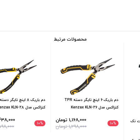
محصولات مرتبط
دم باریک 6 اینچ تایگر دسته TPR
کنزاکس مدل Kenzax KLN-26
کنزاکس مدل Kenzax KLN-28
1٬168٬000 تومان
1٬438٬000 تو
نده و مکنده 550 وات نک
10
%
10
%
1٬298٬000 تومان
1٬598٬000 تو