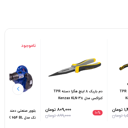
ناموجود
دم باریک 8 اینچ تایگر دسته TPR
دم باريک 8 اينچ هگزا دسته TPR
کنزاکس مدل Kenzax KLN-38
مان
809٬000 تومان
10
%
مان
899٬000 تومان
نک مدل NEK 654 BL