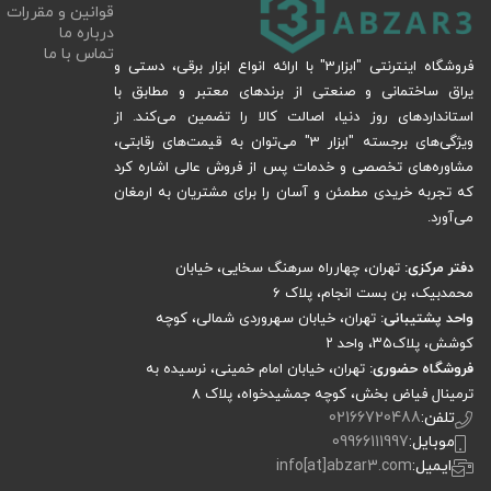
قوانین و مقررات
درباره ما
تماس با ما
فروشگاه اینترنتی "ابزار3" با ارائه انواع ابزار برقی، دستی و
یراق ساختمانی و صنعتی از برندهای معتبر و مطابق با
استانداردهای روز دنیا، اصالت کالا را تضمین می‌کند. از
ویژگی‌های برجسته "ابزار 3" می‌توان به قیمت‌های رقابتی،
مشاوره‌های تخصصی و خدمات پس از فروش عالی اشاره کرد
که تجربه خریدی مطمئن و آسان را برای مشتریان به ارمغان
می‌آورد.
دفتر مرکزی:
تهران، چهارراه سرهنگ سخایی، خیابان
محمدبیک، بن بست انجام، پلاک 6
واحد پشتیبانی:
تهران، خیابان سهروردی شمالی، کوچه
کوشش، پلاک۳۵، واحد ۲
فروشگاه حضوری:
تهران، خیابان امام خمینی، نرسیده به
ترمینال فیاض بخش، کوچه جمشیدخواه، پلاک ۸
تلفن:
02166720488
موبایل:
09966111997
ایمیل:
info[at]abzar3.com