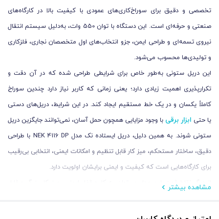
تخصصی و دقیق برای سوراخ‌کاری‌های عمودی با کیفیت بالا در کارگاه‌های
صنعتی و حرفه‌ای است. این دستگاه با توان 550 وات، به‌دلیل سیستم انتقال
نیروی تسمه‌ای و طراحی ایمن، جزو انتخاب‌های اول متخصصان نجاری، فلزکاری
و تولیدی‌ها محسوب می‌شود.
این دریل ستونی به‌طور خاص برای شرایطی طراحی شده که در آن دقت و
تکرارپذیری اهمیت زیادی دارد؛ یعنی زمانی که کاربر نیاز دارد چندین سوراخ
کاملاً یکسان و در یک خط مستقیم ایجاد کند. در این شرایط، دریل‌های دستی
ابزار برقی
یا حتی
با وجود مزایایی همچون حمل آسان، نمی‌توانند جایگزین دریل
ستونی شوند. به همین دلیل، دریل ایستاده نک مدل NEK 4116 DP با طراحی
دقیق، ساختار مستحکم، میز کار قابل تنظیم و امکانات ایمنی، انتخابی بی‌رقیب
برای کارگاه‌هایی است که کیفیت و ایمنی برایشان اولویت دارد.
از دیگر نقاط قوت این مدل می‌توان به کلید قفل ایمنی، میز کار بزرگ و قابل
مشاهده بیشتر
نصب روی میز، قابلیت تغییر ارتفاع میز و گیره نگهدارنده قطعه کار اشاره کرد
که همگی باعث می‌شوند تجربه کار با دستگاه بسیار مطمئن‌تر و حرفه‌ای‌تر