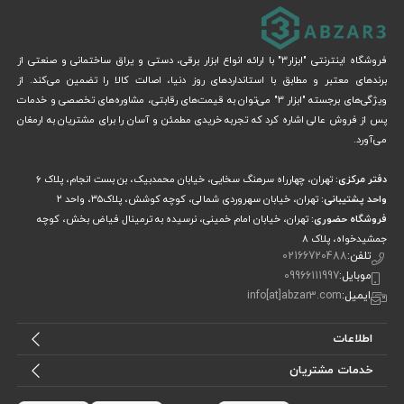
فروشگاه اینترنتی "ابزار3" با ارائه انواع ابزار برقی، دستی و یراق ساختمانی و صنعتی از
برندهای معتبر و مطابق با استانداردهای روز دنیا، اصالت کالا را تضمین می‌کند. از
ویژگی‌های برجسته "ابزار 3" می‌توان به قیمت‌های رقابتی، مشاوره‌های تخصصی و خدمات
پس از فروش عالی اشاره کرد که تجربه خریدی مطمئن و آسان را برای مشتریان به ارمغان
می‌آورد.
دفتر مرکزی:
تهران، چهارراه سرهنگ سخایی، خیابان محمدبیک، بن بست انجام، پلاک 6
واحد پشتیبانی:
تهران، خیابان سهروردی شمالی، کوچه کوشش، پلاک۳۵، واحد ۲
فروشگاه حضوری:
تهران، خیابان امام خمینی، نرسیده به ترمینال فیاض بخش، کوچه
جمشیدخواه، پلاک ۸
تلفن:
02166720488
موبایل:
09966111997
ایمیل:
info[at]abzar3.com
اطلاعات
خدمات مشتریان