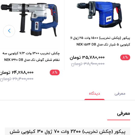
پیکور (چکش تخریب) 1500 وات 25 ژول 11
کیلویی 5 شیار نک مدل NEK 1524 DB
چکش تخریب 1300 وات 7/3 کیلویی سه
35٬780٬000 تومان
8
%
نظام شش گوش نک مدل NEK 1320 DB
38٬900٬000 تومان
24٬288٬000 تومان
8
%
26٬400٬000 تومان
معرفی
دیدگاه
معرفی
پیکور (چکش تخریب) 2200 وات 70 ژول 30 کیلویی شش