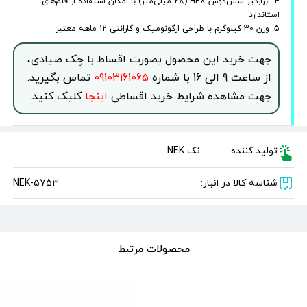
4. ابزارگیر شش‌گوش HEX (28 میلی‌متر) با امکان استفاده از قلم‌های
استاندارد
5. وزن 30 کیلوگرم با طراحی ارگونومیک و گارانتی 12 ماهه معتبر
جهت خرید این محصول بصورت اقساط با چک صیادی،
از ساعت 9 الی 16 با شماره
09103161065
تماس بگیرید.
جهت مشاهده شرایط خرید اقساطی
اینجا
کلیک کنید.
تولید کننده:
نک NEK
شناسه کالا در انبار:
NEK-5753
محصولات مرتبط