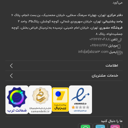
مناسب برای پیمانکاران و تخریب‌کاران حرفه‌ای
می‌آورد.
کاربرد در تخریب کف‌سازی‌های بتنی و مقاوم
دفتر مرکزی:
تهران، چهارراه سرهنگ سخایی، خیابان محمدبیک، بن بست انجام، پلاک 6
مزایا و معایب پیکور نک مدل NEK 2570 DB
واحد پشتیبانی:
تهران، خیابان سهروردی شمالی، کوچه کوشش، پلاک۳۵، واحد ۲
فروشگاه حضوری:
تهران، خیابان امام خمینی، نرسیده به ترمینال فیاض بخش، کوچه
مزایا
معایب
جمشیدخواه، پلاک ۸
تلفن:
02166720488
توان 2200 وات برای
وزن 30 کیلوگرمی ممکن است برای
موبایل:
09966111997
تخریب سنگین
جابه‌جایی دشوار باشد
ایمیل:
info[at]abzar3.com
قدرت ضربه 70 ژول برای
مناسب نبودن برای کارهای سبک و
سطوح سخت
ظریف
اطلاعات
ابزارگیر شش‌گوش
—
استاندارد 28 میلی‌متر
خدمات مشتریان
نرخ ضربه 1050 ضربه در
—
دقیقه
طراحی مقاوم و پایدار برای
—
پروژه‌های مداوم
گارانتی 12 ماهه معتبر
—
ما را دنبال کنید