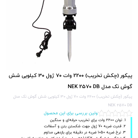
پیکور (چکش تخریب) 2200 وات 70 ژول 30 کیلویی شش
گوش نک مدل NEK 2570 DB
پیکور (چکش تخریب) 2200 وات 70 ژول 30 کیلویی شش گوش نک مدل
NEK 2570 DB
اولین بررسی برای این محصول
1. توان 2200 وات برای تخریب حرفه‌ای و سنگین
2. قدرت ضربه 70 ژول جهت شکستن بتن و آسفالت
3. نرخ ضربه 1050 ضربه در دقیقه برای بازدهی مداوم