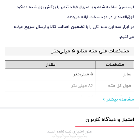
لیسانس) ساخته شده و با متریال فولاد تندبر با روکش رول شده عملکرد
فوق‌العاده‌ای در مواد سخت ارائه می‌دهد.
ابزار سه
تضمین اصالت کالا
ارسال سریع
در
این مته تکی را با
و
عرضه
می‌کنیم.
مشخصات فنی مته متابو ۵ میلی‌متر
مشخصات
مقدار
سایز
۵ میلی‌متر
طول کل مته
۸۶ میلی‌متر
طول کارگیر
۵۲ میلی‌متر
مشاهده بیشتر
برند
متابو (METABO)
امتیاز و دیدگاه کاربران
متریال
HSS-R (فولاد تندبر رول شده)
کاربرد اصلی
سوراخکاری آهن و فلزات
هنوز امتیازی ثبت نشده است.