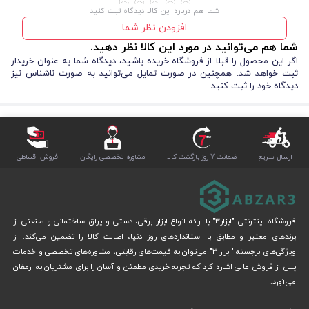
استفاده در
انواع دریل برقی و شارژی
شما هم درباره این کالا دیدگاه ثبت کنید
افزودن نظر شما
کشور سازنده
چین (تحت لیسانس متابو آلمان)
شما هم می‌توانید در مورد این کالا نظر دهید.
اگر این محصول را قبلا از فروشگاه خریده باشید، دیدگاه شما به عنوان خریدار
ویژگی‌ها و مزایای مته HSS-R متابو
ثبت خواهد شد. همچنین در صورت تمایل می‌توانید به صورت ناشناس نیز
دیدگاه خود را ثبت کنید
دوام بالا و مقاومت عالی در برابر حرارت به‌خاطر متریال HSS-R
تیزی طولانی‌مدت و کاهش نیاز به تعویض مته
سوراخکاری دقیق و تمیز بدون لرزش زیاد
سازگار با اکثر دریل‌های موجود در بازار
قیمت مناسب نسبت به کیفیت متابو (ارزش خرید بسیار بالا)
ارسال سریع
ضمانت 7 روز بازگشت کالا
مشاوره تخصصی رایگان
فروش اقساطی
بسته‌بندی تکی و آماده استفاده فوری
کاربردهای اصلی مته ۵ میلی‌متر متابو
سوراخکاری آهن، فولاد، ورق‌های فلزی و پروفیل
فروشگاه اینترنتی "ابزار3" با ارائه انواع ابزار برقی، دستی و یراق ساختمانی و صنعتی از
نصب پیچ و مهره در سازه‌های فلزی
برندهای معتبر و مطابق با استانداردهای روز دنیا، اصالت کالا را تضمین می‌کند. از
کارگاه‌های صنعتی، نجاری فلزی، ساختمانی و تعمیرات
ویژگی‌های برجسته "ابزار 3" می‌توان به قیمت‌های رقابتی، مشاوره‌های تخصصی و خدمات
پروژه‌های خانگی و نیمه‌حرفه‌ای که نیاز به دقت بالا دارند
پس از فروش عالی اشاره کرد که تجربه خریدی مطمئن و آسان را برای مشتریان به ارمغان
چرا مته متابو ۵mm را از ابزار سه بخریم؟
می‌آورد.