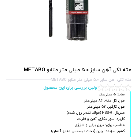
مته تکی آهن سایز 5.0 میلی متر متابو METABO
مته تکی آهن سایز 5.0 میلی متر متابو METABO
اولین بررسی برای این محصول
سایز: ۵ میلی‌متر
طول کل مته: ۸۶ میلی‌متر
طول کارگیر: ۵۲ میلی‌متر
متریال: HSS-R (فولاد تندبر رول شده)
کاربرد: سوراخکاری آهن و فلزات
مناسب برای: دریل برقی و شارژی
کشور سازنده: چین (تحت لیسانس متابو آلمان)