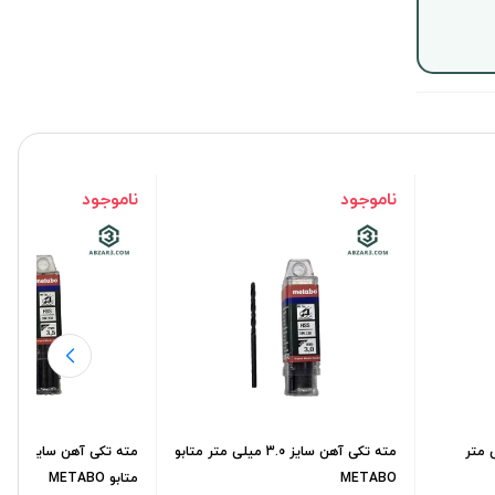
ناموجود
ناموجود
ز 2.5 میلی متر
مته تکی آهن سایز 3.0 میلی متر متابو
مته
METABO
متابو METABO