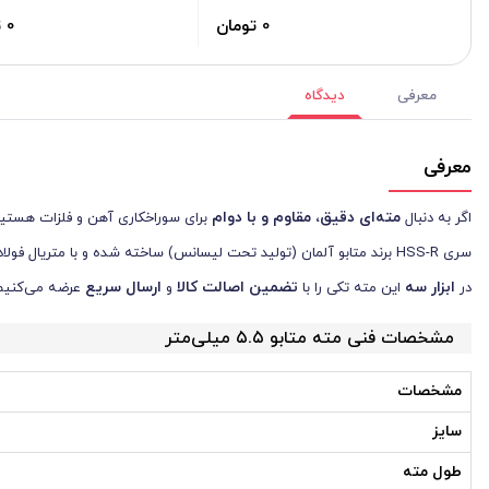
0 تومان
0 تومان
معرفی
دیدگاه
معرفی
مته‌ای دقیق، مقاوم و با دوام
اگر به دنبال
سری HSS-R برند متابو آلمان (تولید تحت لیسانس) ساخته شده و با متریال فولاد تندبر با روکش رول شده عملکرد فوق‌العاده‌ای در مواد سخت ارائه می‌دهد.
ابزار سه
تضمین اصالت کالا
ارسال سریع
در
این مته تکی را با
و
عرضه می‌کنیم
مشخصات فنی مته متابو ۵.۵ میلی‌متر
مشخصات
سایز
طول مته