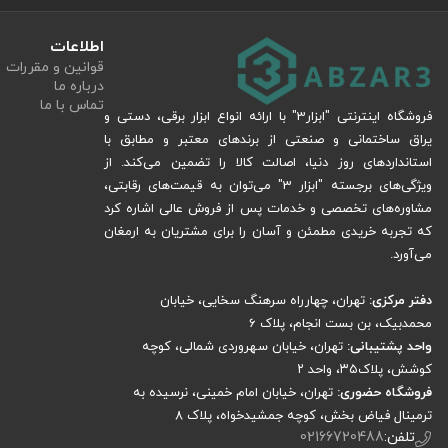
سوراخکاری آهن، فولاد، ورق‌های فلزی و پروفیل
نصب پیچ و مهره در سازه‌های فلزی
اطلاعات
کارگاه‌های صنعتی، نجاری فلزی، ساختمانی و تعمیرات
قوانین و مقررات
پروژه‌های خانگی و نیمه‌حرفه‌ای که نیاز به دقت بالا دارند
درباره ما
تماس با ما
فروشگاه اینترنتی "ابزار3" با ارائه انواع ابزار برقی، دستی و
چرا مته متابو ۵.۵mm را از ابزار سه بخریم؟
یراق ساختمانی و صنعتی از برندهای معتبر و مطابق با
برند متابو = کیفیت آلمانی (حتی در مدل‌های تولید چین)
استانداردهای روز دنیا، اصالت کالا را تضمین می‌کند. از
تضمین اصالت کالا و گارانتی بازگشت وجه
ویژگی‌های برجسته "ابزار 3" می‌توان به قیمت‌های رقابتی،
ارسال سریع به سراسر ایران
مشاوره‌های تخصصی و خدمات پس از فروش عالی اشاره کرد
پشتیبانی تخصصی قبل و بعد از خرید
که تجربه خریدی مطمئن و آسان را برای مشتریان به ارمغان
قیمت رقابتی نسبت به فروشگاه‌های دیگر
می‌آورد.
سوالات متداول
دفتر مرکزی:
تهران، چهارراه سرهنگ سخایی، خیابان
مته ۵.۵ میلی‌متر متابو برای چه موادی مناسب است؟
محمدبیک، بن بست انجام، پلاک 6
تفاوت مته HSS-R متابو با مته‌های کبالت چیست؟
واحد پشتیبانی:
تهران، خیابان سهروردی شمالی، کوچه
طول کارگیر ۵۷ میلی‌متر یعنی چه؟
کوشش، پلاک۳۵، واحد ۲
این مته تکی است یا ست؟
مته متابو اصل است؟
فروشگاه حضوری:
تهران، خیابان امام خمینی، نرسیده به
این مته برای دریل شارژی هم مناسب است؟
ترمینال فیاض بخش، کوچه جمشیدخواه، پلاک ۸
تلفن:
02166720488