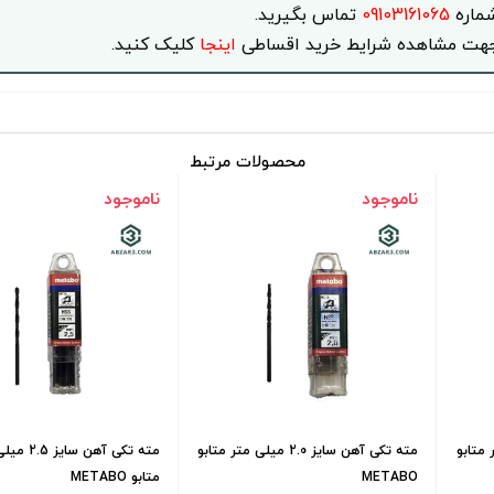
ماره
09103161065
تماس بگیرید.
هت مشاهده شرایط خرید اقساطی
اینجا
کلیک کنید.
محصولات مرتبط
ناموجود
ناموجود
میلی متر متابو
مته تکی آهن سایز 2.0 میلی متر متابو
مته تکی آهن سای
METABO
متابو METABO