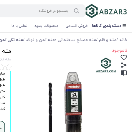
دسته‌بندی کالاها
فروش اقساطی
محصولات جدید
تماس با ما
خانه
/
مته و قلم
/
مته مصالح ساختمانی
/
مته آهن و فولاد
/
مته تکی آهن سایز 5.5 میلی مت
ناموجود
مته تکی آهن
مته تکی آهن سایز
سایز: ۵.۵ م
طول مته
طول کار
متریال
کارب
مناس
کشو