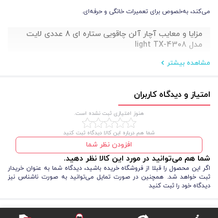
می‌کند، به‌خصوص برای تعمیرات خانگی و حرفه‌ای.
مزایا و معایب آچار آلن چاقویی ستاره ای 8 عددی لایت
مدل light TX-4308
مشاهده بیشتر
مزایا و معایب
ست
۸
عددی آچار آلن
قبل از بررسی
، مهم است بدانید که
چاقویی لایت مدل
Light TX-4308
ترکیبی از کیفیت، دوام و طراحی
امتیاز و دیدگاه کاربران
هوشمندانه است که تجربه‌ای راحت و کارآمد در استفاده روزمره و حرفه‌ای برای
هنوز امتیازی ثبت نشده است.
شما فراهم می‌کند. در ادامه، به صورت دقیق مزایا و محدودیت‌های این
محصول را بررسی می‌کنیم تا تصمیم بهتری برای خرید داشته باشید.
شما هم درباره این کالا دیدگاه ثبت کنید
افزودن نظر شما
مزایا
:
شما هم می‌توانید در مورد این کالا نظر دهید.
اگر این محصول را قبلا از فروشگاه خریده باشید، دیدگاه شما به عنوان خریدار
طراحی تاشو و کم‌حجم، مناسب برای حمل و نگهداری آسان.
ثبت خواهد شد. همچنین در صورت تمایل می‌توانید به صورت ناشناس نیز
سری ستاره‌ای سوراخ‌دار دقیق برای پیچ‌های Torx، بدون لیز خوردن.
دیدگاه خود را ثبت کنید
جنس آلیاژ S2 مقاوم در برابر فشار، سایش و خوردگی.
دسترسی سریع به سایزهای پرمصرف، مناسب تعمیرات حرفه‌ای و
خانگی.