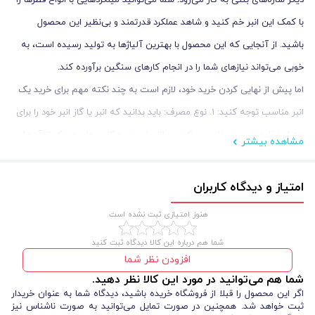
دیگر سازه‌های بتنی به کار می‌رود. شما می‌توانید میلگردهایی با انواع قطرها را
با کمک این انبر خم کنید و شاهد عملکرد قدرتمند و بی‌نظیر این محصول
باشید. از آنجایی که این محصول با بهترین‌ آلیاژها به تولید رسیده است، به
خوبی می‌تواند نیازهای شما را در انجام کارهای سنگین برآورده کند.
اما پیش از نهایی کردن خرید خود، لازم است به چند نکته مهم برای خرید یک
انبر مناسب توجه کنید: ۱. نوع مصرف: باید بدانید که انبر یا گاز انبر خود را برای
چه استفاده‌هایی خریداری می‌کنید و لازم است به کاربردهای هریک از آن‌ها
مشاهده بیشتر
آگاه باشید. بدین شکل خواهید توانست تا حد زیادی در هزینه و زمان خود
صرفه‌جویی کنید. انواع گازانبر عبارت‌اند از گازانبر نجاری و آرماتوربندی؛ که این
امتیاز و دیدگاه کاربران
دو در نوع کارکردهای خود تفاوت‌های زیادی دارند. در میان انبرها نیز نمونه‌های
هنوز امتیازی ثبت نشده است.
بسیار متنوعی وجود دارد که انبردست، انبرقفلی، انبر لوله، انبر جوشکاری و… را
شما هم درباره این کالا دیدگاه ثبت کنید
می‌توان نام برد.
افزودن نظر شما
۲. جنس بدنه:‌ بر اساس میزان سنگینی و پرفشار بودن کارهای خود، می‌توانید
شما هم می‌توانید در مورد این کالا نظر دهید.
در این زمینه تصمیم‌گیری کنید. انواع انبرهای آلومینیومی، آهنی، فولادی و
اگر این محصول را قبلا از فروشگاه خریده باشید، دیدگاه شما به عنوان خریدار
ثبت خواهد شد. همچنین در صورت تمایل می‌توانید به صورت ناشناس نیز