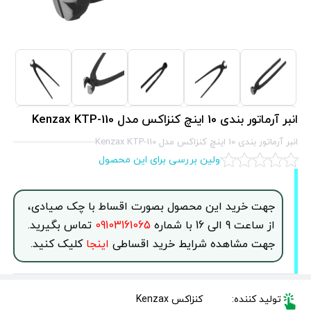
انبر آرماتور بندی 10 اينچ کنزاکس مدل Kenzax KTP-110
انبر آرماتور بندی 10 اينچ کنزاکس مدل Kenzax KTP-110
اولین بررسی برای این محصول
جهت خرید این محصول بصورت اقساط با چک صیادی،
از ساعت 9 الی 16 با شماره
09103161065
تماس بگیرید.
جهت مشاهده شرایط خرید اقساطی
اینجا
کلیک کنید.
تولید کننده:
کنزاکس Kenzax