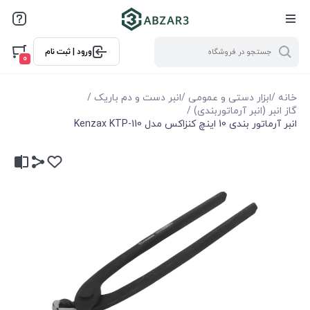
ورود | ثبت نام
0
خانه
/
ابزار دستی و عمومی
/
انبر دست و دم باریک
/
گاز انبر (انبر آرماتوربندی)
/
انبر آرماتور بندی 10 اينچ کنزاکس مدل Kenzax KTP-110