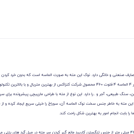
و مصارف صنعتی و خانگی دارد. نوک این مته‌ به صورت الماسه‌ است که بدون خرد کردن
به سنگ یا دیوار به بهترین نحو می ‌تواند سوراخ کاری را انجام دهد. مته چهار شیار 4 الماسه 4 فلوت 460 محصول شرکت کنزاکس از بهترین متریال و با ب
ن، سنگ طبیعی، آجر و ..را دارد. این نوع از مته با طراحی مارپیچی پیشرونده برای س
 این مته به خاطر جنس سخت نوک الماسه آن، سوراخ را خیلی سریع ایجاد کرده و از
 را بابت انجام امور به بهترین شکل راحت کند.
مته چهار شیار 4 الماسه 4 فلوت 460 کنزاکس با عملکرد بالا و 4 الماسه به طول 460 میلی متر از جنس تنگستن کاربید مانع گیر کردن سر مته در میل گرد ‌های 