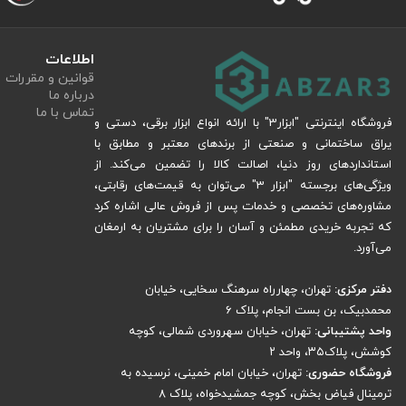
اتوماتیک و قابلیت نصب روی تمام بتن کن های استاندارد را اشاره کرد. این محصو
برآورده سازد.
اطلاعات
قوانین و مقررات
درباره ما
مصالح با تحمل فشار بیشتر به بیرون و آج و فلوت دو گانه برای نفوذ و ایجاد حفره
تماس با ما
فروشگاه اینترنتی "ابزار3" با ارائه انواع ابزار برقی، دستی و
یراق ساختمانی و صنعتی از برندهای معتبر و مطابق با
استانداردهای روز دنیا، اصالت کالا را تضمین می‌کند. از
باشید.
ویژگی‌های برجسته "ابزار 3" می‌توان به قیمت‌های رقابتی،
مشاوره‌های تخصصی و خدمات پس از فروش عالی اشاره کرد
که تجربه خریدی مطمئن و آسان را برای مشتریان به ارمغان
مته چهار شیار از با کیفیت ‌ترین و مرغوب‌ ترین مته ‌های موجود در بازار است 
می‌آورد.
تولید شده است. این مته‌ ها قابلیت سوراخ کردن انواع مصالح ساختمانی مانند: بت
دفتر مرکزی:
تهران، چهارراه سرهنگ سخایی، خیابان
محمدبیک، بن بست انجام، پلاک 6
دستیابی زودتر به نتیجه طراحی شده اند که به تسریع کارها بسیار کمک می کند.
واحد پشتیبانی:
تهران، خیابان سهروردی شمالی، کوچه
دست و بازو جلوگیری می ‌کند. این مته با تنوع سایز متنوع خود می تواند خیال شما
کوشش، پلاک۳۵، واحد ۲
فروشگاه حضوری:
تهران، خیابان امام خمینی، نرسیده به
ترمینال فیاض بخش، کوچه جمشیدخواه، پلاک ۸
همچنین قابلیت SDS-PLUS و فلوت چهار گانه برای سوراخ‌ کاری 