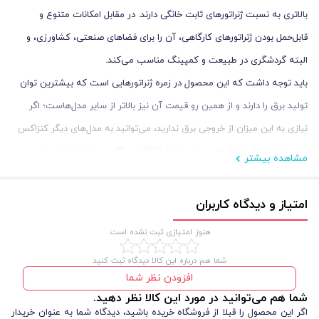
بالاتری به نسبت ژنراتورهای ثابت خانگی دارند. در مقابل امکانات متنوع و
قابل‌حمل بودن ژنراتورهای کارگاهی، آن را برای فضاهای صنعتی، کشاورزی، و
البته گردشگری در طبیعت و کمپینگ مناسب می‌کند.
باید توجه داشت که این محصول در زمره ژنراتورهایی است که بیشترین توان
تولید برق را دارند و از همین رو قیمت آن نیز بالاتر از سایر مدل‌هاست؛ اگر
نیازی به این میزان از خروجی برق ندارید، می‌توانید به مدل‌های دیگر کنزاکس
نظیر ژنراتور برق 6000 واتی مدل KPGE-16000 نیز نگاهی داشته باشید. این دو
مشاهده بیشتر
ژنراتور هر دو استارتی هستند و از قابلیت‌های نسبتاً مشابهی بهره می‌برند؛ اما
توان خروجی کمتر یکی باعث شده تا قیمت مناسب‌تری نیز داشته باشید.
امتیاز و دیدگاه کاربران
به شما پیشنهاد می‌کنیم یک لیست از دستگاه‌هایی که قرار است به ژنراتور
هنوز امتیازی ثبت نشده است.
متصل شوند تهیه کنید و بیشترین توانی که ممکن است نیاز داشته باشید را
شما هم درباره این کالا دیدگاه ثبت کنید
محاسبه نمایید؛ لازم به ذکراست باید بیشترین توان جهت استارت را در نظر
افزودن نظر شما
بگیرید زیرا دستگاه هایی مثل پمپ آب جهت استارت تا 3 برابر قدرت اسمی
شما هم می‌توانید در مورد این کالا نظر دهید.
قید شده روی دستگاه را جهت استارت اولیه نیاز دارند. بدین شکل خواهید
اگر این محصول را قبلا از فروشگاه خریده باشید، دیدگاه شما به عنوان خریدار