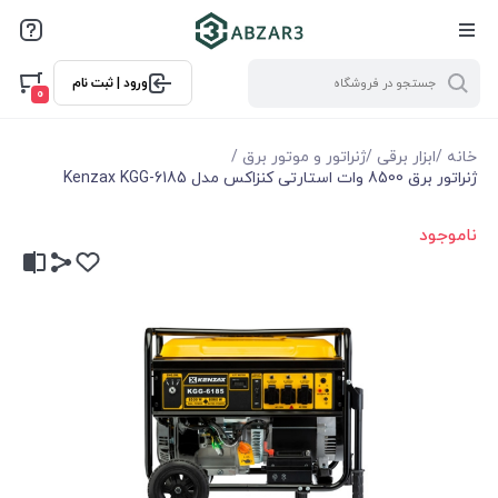
ورود | ثبت نام
0
خانه
/
ابزار برقی
/
ژنراتور و موتور برق
/
ژنراتور برق 8500 وات استارتی کنزاکس مدل Kenzax KGG-6185
ناموجود