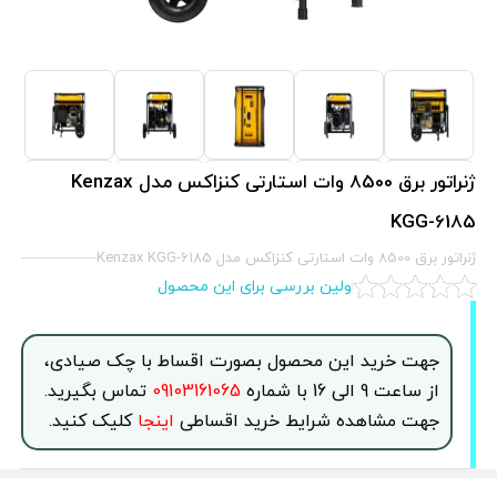
ژنراتور برق 8500 وات استارتی کنزاکس مدل Kenzax
KGG-6185
ژنراتور برق 8500 وات استارتی کنزاکس مدل Kenzax KGG-6185
اولین بررسی برای این محصول
جهت خرید این محصول بصورت اقساط با چک صیادی،
از ساعت 9 الی 16 با شماره
09103161065
تماس بگیرید.
جهت مشاهده شرایط خرید اقساطی
اینجا
کلیک کنید.