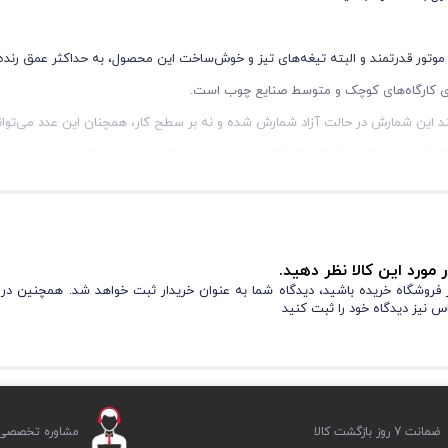
عت 16000 دور در دقیقه دست یابد. هرچند این شمارش در حالت آزاد شمارش شده و نه بر سطح کار، همچنان این عدد می‌تو
 این رنده برقی در اختیار شما قرار می‌دهد، در رده قیمتی خود بی‌نظیر است.
همچنین باید به دسته خوش‌ساخت رنده برقی دو راه بغل 620 وات کنزاکس مدل KEP-4262 اشاره کنیم
ارگونومیک این دسته تضمین خواهد کرد در طول استفاده‌های مداوم و طولانی از این دستگاه دچار خستگی ی
 مورد این کالا نظر دهید.
یاد و قابلیت رنده‌کاری به صورت بغل دو راهه بهره برده است که حرفه‌ای بودن آن را
از فروشگاه خریده باشید، دیدگاه شما به عنوان خریدار ثبت خواهد شد. همچنین در
س نیز دیدگاه خود را ثبت کنید
همچنین کابل برق 3 متری آن دسترسی‌های بسیار زیا
س مدل KEP-4262 همچنین به کفی آلومینیومی عریض مجهز شده است: این کفی وظیفه حفظ تعادل دستگاه بر روی سطح کا
ضمانت 7 روز بازگشت کالا
مشاوره تخصصی ر