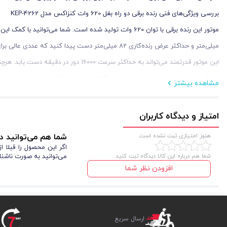
بررسی ویژگی‌های فنی رنده برقی دو راه بغل 620 وات کنزاکس مدل KEP-4262
میلی‌متر و حداکثر عرض رنده‌کاری 82 میلی‌متر دست پیدا کنید که عددی عالی برای کارگاه‌های کوچک و متوسط صنایع چوب است.
این موتور قدرتمند می‌تواند به حداکثر سر
بی‌نظیر این محصول را در انجام سریع رنده‌کاری‌های شما نشان دهد. سرعت عملی که
مشاهده بیشتر
امتیاز و دیدگاه کاربران
امکان خارج شدن کنترل دستگاه از دستان شما را منتفی خواهد کرد.
هنوز امتیازی ثبت نشده است.
شما هم می‌توانید در
این دستگاه از مزیت‌های ضروری و فوق‌العاده قابلیت رنده‌کاری دقیق جهت فواصل ز
اگر این محصول را قبلا 
شما هم درباره این کالا دیدگاه ثبت کنید
می‌توانید به صورت ناشنا
می‌دهد.
افزودن نظر شما
طول عمر بالایی دارد.
رنده برقی دو راه بغل 620 وات کنزاک
ارسال سریع
انجام خواهد داد و همچنین مقاومت بالایی در برابر انواع آسیب‌ها خواهد داشت.