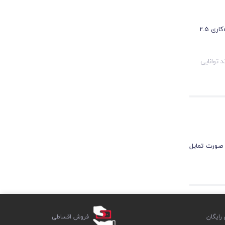
موتور این رنده برقی با توان 620 وات تولید شده است. شما می‌توانید با کمک این موتور قدرتمند و البته تیغه‌های تیز و خوش‌ساخت این محصول، به حداکثر عمق رنده‌کاری 2.5
اند توانایی
 که با طراحی ارگونومیک تولید شده و روکش TPR ضدتعریق دارد. طراحی
ا آسیب در ناحیه دست نشوید و روکش TPR ضدتعریق نیز هرگونه
 نشان
 صورت تمایل
دی در کارگاه و یا در پروژه‌های مختلف به شما خواهد داد. در ضمن این کابل با روکش ضخیم محافظ RUBBER تولید شده و
ر را به خوبی
ایگان
فروش اقساطی