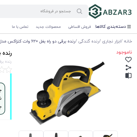
دسته‌بندی کالاها
فروش اقساطی
محصولات جدید
تماس با ما
خانه
/
ابزار نجاری
/
رنده گندگی
/
رنده برقی دو راه بغل 620 وات کنزاکس مدل Kenzax KEP-4262
ناموجود
رنده برقی دو ر
رنده برقی دو راه بغل
ش
ج