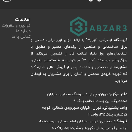
وجود کلید ضد غبار و شستی قفل کلید از دیگر امکانات جذاب این محصول است.
رنده برقی کنزاکس وزنی حدود 2.6 کیلوگرم می باشد و با طراحی ارگونومیک حس خوبی در اختیار کاربر قرار می دهد.
اطلاعات
قوانین و مقررات
درباره ما
بیشتری درباره این محصول و یا سایر محصولات کنزاکس دارید، می‌توانید با کارشن
تماس با ما
فروشگاه اینترنتی "ابزار3" با ارائه انواع ابزار برقی، دستی و
رنده برقی دو راه بغل 620 وات کنزاکس
یراق ساختمانی و صنعتی از برندهای معتبر و مطابق با
استانداردهای روز دنیا، اصالت کالا را تضمین می‌کند. از
برای چوب بوده و در انواع مشاغل مرتبت با چوب نظیر نجاری و ساخت در و پنجره و... 
ویژگی‌های برجسته "ابزار 3" می‌توان به قیمت‌های رقابتی،
است و می‌توان انواع چوب‌های نرم و سخت را با کمک آن رنده کرد. از مهم‌ترین 
مشاوره‌های تخصصی و خدمات پس از فروش عالی اشاره کرد
همچنین ایجاد دوراهه اشاره کرد.
که تجربه خریدی مطمئن و آسان را برای مشتریان به ارمغان
می‌آورد.
با کمک رنده برقی دو راه بغل 
سرعت عملی بی‌نظیر انجام داد و سطح کاری کاملاً صاف و صیقلی و خالی از هرگونه 
دفتر مرکزی:
تهران، چهارراه سرهنگ سخایی، خیابان
محمدبیک، بن بست انجام، پلاک 6
کنزاکس انتخابی عالی برای شما خواهد بود. برای بررسی بیشتر ویژگی‌های این محصول
واحد پشتیبانی:
تهران، خیابان سهروردی شمالی، کوچه
کوشش، پلاک۳۵، واحد ۲
میلی‌متر و حداکثر عرض رنده‌کاری 82 میلی‌متر دست پیدا کنید که عددی عالی برای کارگاه‌های کوچک و متوسط صنایع چوب است.
فروشگاه حضوری:
تهران، خیابان امام خمینی، نرسیده به
ترمینال فیاض بخش، کوچه جمشیدخواه، پلاک ۸
این موتور قدرتمند می‌تواند به حداکثر سر