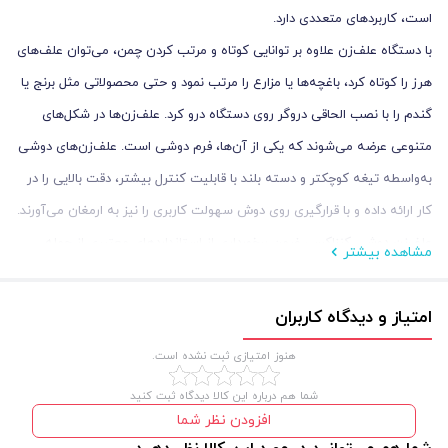
است، کاربرد‌های متعددی دارد.
با دستگاه علف‌زن علاوه بر توانایی کوتاه و مرتب کردن چمن، می‌توان علف‌های
هرز را کوتاه کرد، باغچه‌ها یا مزارع را مرتب نمود و حتی محصولاتی مثل برنج یا
گندم را با نصب الحاقی دروگر روی دستگاه درو کرد. علف‌زن‌ها در شکل‌های
متنوعی عرضه می‌شوند که یکی از آن‌ها، فرم دوشی است. علف‌زن‌های دوشی
به‌واسطه تیغه کوچکتر و دسته بلند با قابلیت کنترل بیشتر، دقت بالایی را در
کار ارائه داده و با قرارگیری روی دوش سهولت کاربری را نیز به ارمغان می‌آورند.
علف‌زن دوشی کنزاکس، ضمن برخورداری از استانداردهای معتبری از جمله
مشاهده بیشتر
استاندارد ایمنی، بهداشت و حفظ محیط زیست اروپا (CE) و ایزو 9001، حائز
شایستگی‌های فنی بسیاری می‌باشد. این دستگاه با موتور قدرتمند میل‌لنگ
امتیاز و دیدگاه کاربران
دار، علاوه بر انجام کارهای روزانه و سبک، مناسب کار در زمین‌ها و مزارع پهناور
هنوز امتیازی ثبت نشده است.
نیز می‌باشد. در ساخت این دستگاه و مخصوصاً در قسمت موتور، از موادی با
شما هم درباره این کالا دیدگاه ثبت کنید
بالاترین کیفیت استفاده شده تا طول عمر دستگاه و عملکرد بهینه و
افزودن نظر شما
رضایت‌بخش آن را تضمین نماید.