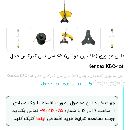
داس موتوری (علف‌ زن دوشی) 52 سی‌ سی کنزاکس مدل
Kenzax KBC-152
داس موتوری (علف‌ زن دوشی) 52 سی‌ سی کنزاکس مدل Kenzax KBC-152
اولین بررسی برای این محصول
جهت خرید این محصول بصورت اقساط با چک صیادی،
از ساعت 9 الی 16 با شماره
09103161065
تماس بگیرید.
جهت مشاهده شرایط خرید اقساطی
اینجا
کلیک کنید.