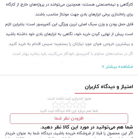
کارگاهی و نیمه‌صنعتی هستند؛ همچنین می‌توانند در پروژه‌های خارج از کارگاه
برای راه‌اندازی برخی ابزارهای بادی جهت مونتاژ مناسب باشند.
قابل حمل بودن و وزن سبک اصلی ترین ویژگی این کمپرسور است؛ بنابراین لازم
است پیش از نهایی کردن خرید خود، نگاهی به ابزارهای بادی خود داشته باشید
و بیشترین خروجی هوای مورد نیازتان را بسنجید؛ سپس اقدام به خرید کنید.
اگر در ساعت‌های مداوم با کمپرسور خودکار می‌کنید، باید بدانید بهتر است
حجم مخزن کمپرسور خریداری شده باید بزرگ باشد؛ بدین شکل در انجام
مشاهده بیشتر
کارهای خود دچار وقفه نخواهید شد.
به جز کمپرسور بادی که با برق کار می کنند دو نوع کمپرسور باد دیگر نیز وجود
امتیاز و دیدگاه کاربران
دارد: دیزلی و فندکی. کمپرسورهای دیزلی قدرت تولید باد بسیار بالایی دارند و
هنوز امتیازی ثبت نشده است.
حجم و وزن زیادی هم دارند و از همین رو آن‌ ها را در صنایع سنگین به کار
شما هم درباره این کالا دیدگاه ثبت کنید
می‌گیرند. کمپرسورهای فندکی اما اندازه کوچکی و با باطری ماشی کار می کنند
افزودن نظر شما
در ماشین نگهداری می‌شوند، برای تتنظیم باد لاستیک و کارهای مشابه
شما هم می‌توانید در مورد این کالا نظر دهید.
مناسب‌اند.
اگر این محصول را قبلا از فروشگاه خریده باشید، دیدگاه شما به عنوان خریدار