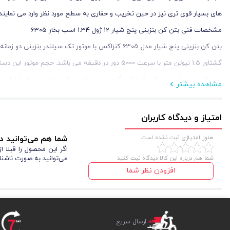
های بسیار قوی تری نیز در حین تخریب و حفاری به سطح مورد نظر وارد می نمایند.
مشخصات فنی بتن کن بنزینی پنج شیار 12 ژول 1.34 اسب بخار 6305
می باشد. وزن این بتن کن 10.5 کیلوگرم و محتویات داخل 
مشاهده بیشتر
باشد.
از همراهی شما متشکریم! در صورتی که به راهنمایی‌های بیشتری نیازمندید، حتما
امتیاز و دیدگاه کاربران
بتن کن از کاربردی ترین و متنوع ترین ابزارهای ساختمانی به شمار می آیند که از 
هنوز امتیازی ثبت نشده است.
شما هم می‌توانید در
گردد. این محصول بر اساس منبع تغذیه در دو نوع برقی و بنزینی تولید می شوند.
اگر این محصول را قبلا 
شما هم درباره این کالا دیدگاه ثبت کنید
می‌توانید به صورت ناشنا
بر اساس نوع و کاربرد این محصولات
افزودن نظر شما
سیستم SDS MAX نسبت به سیستم SDS Plus د
ارسال سریع
انجام سخت ترین و سنگین ترین عملیات سوراخ کاری و کنده کاری را در اختیار کارب