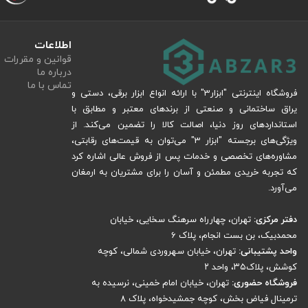
های بسیار قوی تری نیز در حین تخریب و حفاری به سطح مورد نظر وارد می نمایند.
اطلاعات
قوانین و مقررات
درباره ما
می باشد. وزن این بتن کن 10.5 کیلوگرم و محتویات داخل 
تماس با ما
فروشگاه اینترنتی "ابزار3" با ارائه انواع ابزار برقی، دستی و
باشد.
یراق ساختمانی و صنعتی از برندهای معتبر و مطابق با
استانداردهای روز دنیا، اصالت کالا را تضمین می‌کند. از
از همراهی شما متشکریم! در صورتی که به راهنمایی‌های بیشتری نیازمندید، حتما
ویژگی‌های برجسته "ابزار 3" می‌توان به قیمت‌های رقابتی،
نوع موتور
تک
مشاوره‌های تخصصی و خدمات پس از فروش عالی اشاره کرد
حداکثر قدرت موتور
که تجربه خریدی مطمئن و آسان را برای مشتریان به ارمغان
1 کیلو وات 1.34 اسب بخار
می‌آورد.
ظرفیت موتور
32.7
سرعت در حالت آزاد
5000 دو
دفتر مرکزی:
تهران، چهارراه سرهنگ سخایی، خیابان
محمدبیک، بن بست انجام، پلاک 6
مصرف سوخت
0.5 لی
واحد پشتیبانی:
تهران، خیابان سهروردی شمالی، کوچه
ظرفیت مخزن سوخت
0.9 لی
کوشش، پلاک۳۵، واحد ۲
وزن
10.5 کی
فروشگاه حضوری:
تهران، خیابان امام خمینی، نرسیده به
ترمینال فیاض بخش، کوچه جمشیدخواه، پلاک ۸