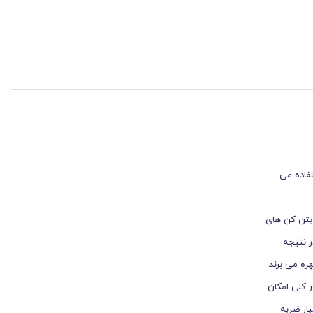
تفاده می
ود. در بتن کن های
 نازک تر و در نتیجه
 باشند. دریل بتن کن ها مجهز به سیستم مته گیر بوده، که این سیستم در بتن کن های چهار شیار از نوع SDS Plus، و در پنج شیارها از نوع SDS MAXبهره می برند.
 طور کلی امکان
یار ضربه