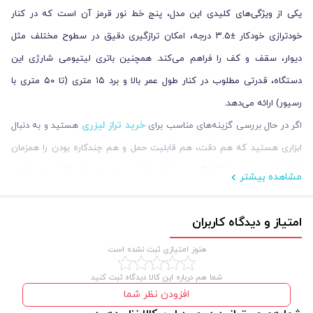
یکی از ویژگی‌های کلیدی این مدل، پنج خط نور قرمز آن است که در کنار
خودترازی خودکار ±۳.۵ درجه، امکان ترازگیری دقیق در سطوح مختلف مثل
دیوار، سقف و کف را فراهم می‌کند. همچنین باتری لیتیومی شارژی این
دستگاه، قدرتی مطلوب در کنار طول عمر بالا و برد ۱۵ متری (تا ۵۰ متری با
رسیور) ارائه می‌دهد.
خرید تراز لیزری
اگر در حال بررسی گزینه‌های مناسب برای
هستید و به دنبال
ابزاری هستید که هم دقت، هم قابلیت حمل و هم چندکاره بودن را همزمان
ارائه دهد، این مدل از کنزاکس می‌تواند انتخابی مطمئن باشد. کیفیت ساخت،
مشاهده بیشتر
طراحی هوشمند و عملکرد دقیق، دلایلی هستند که این تراز لیزری را به یکی از
پیشنهادهای برتر در لیست خرید ابزارهای اندازه‌گیری تبدیل کرده‌اند.
امتیاز و دیدگاه کاربران
مشخصات فنی تراز لیزری شارژی کنزاکس مدل 1145
هنوز امتیازی ثبت نشده است.
شما هم درباره این کالا دیدگاه ثبت کنید
این تراز لیزری شارژی کنزاکس مجهز به باتری لیتیومی با پنج خط نور قرمز
افزودن نظر شما
است که امکان ترازگیری در بازه ±۳.۵ درجه خودترازی را فراهم می‌سازد. این