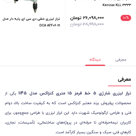
Kenzax KLL-3333
26٬098٬000 تومان
10
%
تراز لیزری خطی دی سی ای پایه دار مدل
28٬998٬000 تومان
DCA AFF06-21
معرفی
دیدگاه
معرفی
تراز لیزری شارژی ۵ خط قرمز ۱۵ متری کنزاکس مدل 1145
یکی از
محصولات پرفروش برند معتبر کنزاکس است که به کیفیت ساخت بالا، دوام
فنی و طراحی ارگونومیک شهرت دارد. این ابزار لیزری با طراحی جمع‌وجور، برای
کاربران نیمه‌حرفه‌ای تا حرفه‌ای در پروژه‌های ساختمانی، تأسیسات، نجاری،
کارهای فنی سبک و سنگین بسیار کارآمد است.