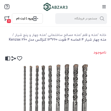
ورود | ثبت نام
0
خانه
/
مته و قلم
/
مته مصالح ساختمانی
/
مته چهار و پنج شیار
/
مته چهار شیار 4 الماسه 4 فلوت 260*12 کنزاکس مدل Kenzax 260
ناموجود