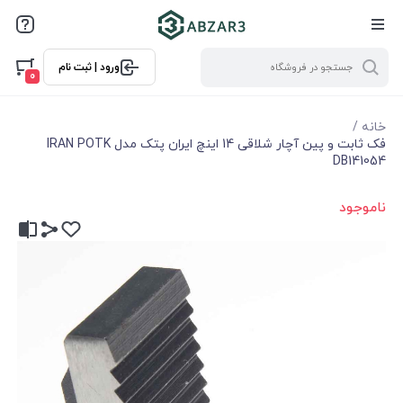
ورود | ثبت نام
0
خانه
/
فک ثابت و پین آچار شلاقی 14 اینچ ایران پتک مدل IRAN POTK
DB141054
ناموجود