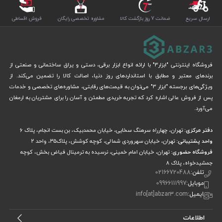
ارسال سریع
ضمانت 7 روز بازگشت کالا
مشاوره تخصصی رایگان
فروش اقساطی
فروشگاه اینترنتی "ابزار3" با ارائه انواع ابزار برقی، دستی و یراق ساختمانی و صنعتی از
برندهای معتبر و مطابق با استانداردهای روز دنیا، اصالت کالا را تضمین می‌کند. از
ویژگی‌های برجسته "ابزار 3" می‌توان به قیمت‌های رقابتی، مشاوره‌های تخصصی و خدمات
پس از فروش عالی اشاره کرد که تجربه خریدی مطمئن و آسان را برای مشتریان به ارمغان
می‌آورد.
دفتر مرکزی:
تهران، چهارراه سرهنگ سخایی، خیابان محمدبیک، بن بست انجام، پلاک 6
واحد پشتیبانی:
تهران، خیابان سهروردی شمالی، کوچه کوشش، پلاک۳۵، واحد ۲
فروشگاه حضوری:
تهران، خیابان امام خمینی، نرسیده به ترمینال فیاض بخش، کوچه
جمشیدخواه، پلاک ۸
تلفن:
02166720488
موبایل:
09966111997
ایمیل:
info[at]abzar3.com
اطلاعات