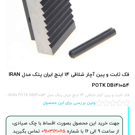
فک ثابت و پین آچار شلاقی 14 اینچ ایران پتک مدل IRAN
POTK DB141054
فک ثابت و پین آچار شلاقی 14 اینچ ایران پتک مدل IRAN POTK DB141054
اولین بررسی برای این محصول
جهت خرید این محصول بصورت اقساط با چک صیادی،
از ساعت 9 الی 16 با شماره
09103161065
تماس بگیرید.