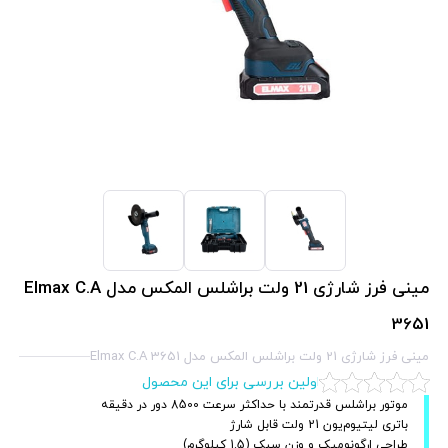
مینی فرز شارژی 21 ولت براشلس المکس مدل Elmax C.A
3651
مینی فرز شارژی 21 ولت براشلس المکس مدل Elmax C.A 3651
اولین بررسی برای این محصول
موتور براشلس قدرتمند با حداکثر سرعت 8500 دور در دقیقه
باتری لیتیوم‌یون 21 ولت قابل شارژ
طراحی ارگونومیک و وزن سبک (1.5 کیلوگرم)