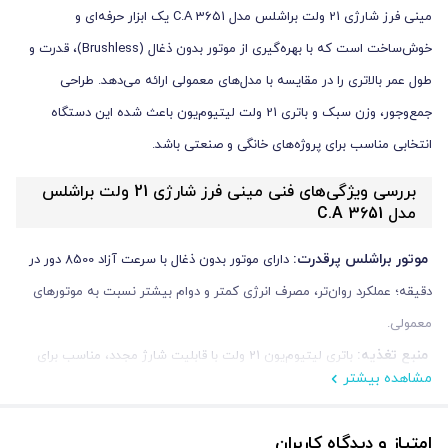
مینی فرز شارژی 21 ولت براشلس مدل C.A 3651 یک ابزار حرفه‌ای و
خوش‌ساخت است که با بهره‌گیری از موتور بدون ذغال (Brushless)، قدرت و
طول عمر بالاتری را در مقایسه با مدل‌های معمولی ارائه می‌دهد. طراحی
جمع‌وجور، وزن سبک و باتری 21 ولت لیتیوم‌یون باعث شده این دستگاه
انتخابی مناسب برای پروژه‌های خانگی و صنعتی باشد.
بررسی ویژگی‌های فنی مینی فرز شارژی 21 ولت براشلس
مدل C.A 3651
موتور براشلس پرقدرت:
دارای موتور بدون ذغال با سرعت آزاد 8500 دور در
دقیقه؛ عملکرد روان‌تر، مصرف انرژی کمتر و دوام بیشتر نسبت به موتورهای
معمولی.
منبع تغذیه:
باتری لیتیوم‌یون 21 ولت با قابلیت شارژ مجدد، مناسب برای
مشاهده بیشتر
استفاده مداوم در شرایط کاری متنوع.
طراحی ارگونومیک و وزن سبک:
وزن تنها 1.5 کیلوگرم و دسته خوش‌دست،
امتیاز و دیدگاه کاربران