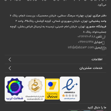
مدت شارژ دهی
60MIN
می‌آورد.
سایز سه نظام
۱۰ میلی متر
دفتر مرکزی:
تهران، چهارراه سرهنگ سخایی، خیابان محمدبیک، بن بست انجام، پلاک 6
واحد پشتیبانی:
تهران، خیابان سهروردی شمالی، کوچه کوشش، پلاک۳۵، واحد ۲
گشتاور
25N.m
فروشگاه حضوری:
تهران، خیابان امام خمینی، نرسیده به ترمینال فیاض بخش، کوچه
جمشیدخواه، پلاک ۸
تلفن:
02166720488
موبایل:
09966111997
ایمیل:
info[at]abzar3.com
اطلاعات
خدمات مشتریان
ما را دنبال کنید