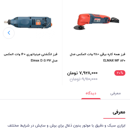
فرز همه كاره برقی 280 وات المكس مدل
فرز انگشتی مینیاتوری 160 وات المکس
ELMAX MF 820
مدل Elmax D.G 312
7٬928٬000 تومان
20
%
9٬910٬000 تومان
معرفی
دیدگاه
معرفی
ابزاری سبک و دقیق با موتور بدون ذغال برای برش و سایش در شرایط مختلف