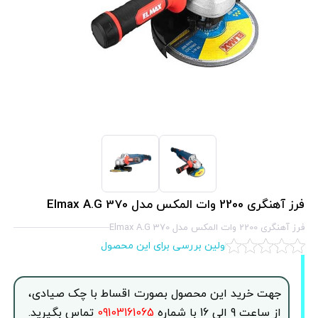
فرز آهنگری 2200 وات المکس مدل Elmax A.G 370
فرز آهنگری 2200 وات المکس مدل Elmax A.G 370
اولین بررسی برای این محصول
جهت خرید این محصول بصورت اقساط با چک صیادی،
از ساعت 9 الی 16 با شماره
09103161065
تماس بگیرید.