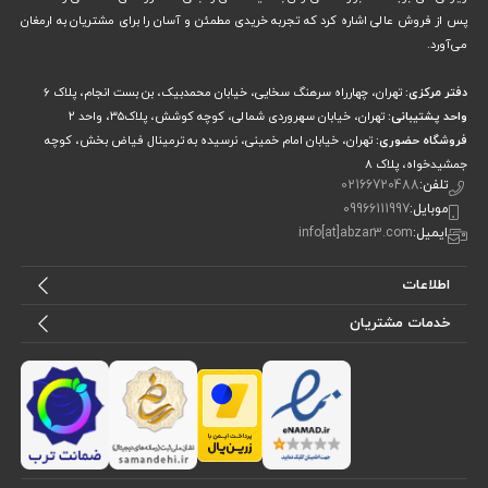
پس از فروش عالی اشاره کرد که تجربه خریدی مطمئن و آسان را برای مشتریان به ارمغان
می‌آورد.
دفتر مرکزی:
تهران، چهارراه سرهنگ سخایی، خیابان محمدبیک، بن بست انجام، پلاک 6
واحد پشتیبانی:
تهران، خیابان سهروردی شمالی، کوچه کوشش، پلاک۳۵، واحد ۲
فروشگاه حضوری:
تهران، خیابان امام خمینی، نرسیده به ترمینال فیاض بخش، کوچه
جمشیدخواه، پلاک ۸
تلفن:
02166720488
موبایل:
09966111997
ایمیل:
info[at]abzar3.com
اطلاعات
خدمات مشتریان