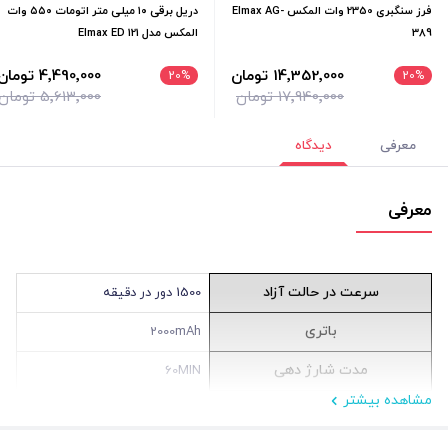
فرز سنگبری 2350 وات المکس Elmax AG-
دریل برقی ۱۰ میلی‌ متر اتومات ۵۵۰ وات
389
المکس مدل Elmax ED 121
14٬352٬000 تومان
4٬490٬000 تومان
20
%
20
%
17٬940٬000 تومان
5٬613٬000 تومان
معرفی
دیدگاه
معرفی
سرعت در حالت آزاد
1500 دور در دقیقه
باتری
2000mAh
مدت شارژ دهی
60MIN
مشاهده بیشتر