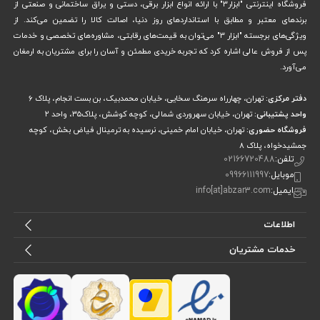
فروشگاه اینترنتی "ابزار3" با ارائه انواع ابزار برقی، دستی و یراق ساختمانی و صنعتی از
کیلوگرمی
آن باعث می‌شود بتوانید به راحتی برای ساعات طولانی با دستگاه
آمپراژ یا ظرفیت
4 آمپر ساعت
برندهای معتبر و مطابق با استانداردهای روز دنیا، اصالت کالا را تضمین می‌کند. از
باتری
باتری، شارژر، دسته کمکی و کیف
کار کنید. همچنین، این محصول همراه با
ویژگی‌های برجسته "ابزار 3" می‌توان به قیمت‌های رقابتی، مشاوره‌های تخصصی و خدمات
پس از فروش عالی اشاره کرد که تجربه خریدی مطمئن و آسان را برای مشتریان به ارمغان
نوع موتور
براشلس
حمل مقاوم
ارائه می‌شود تا همه نیازهای شما از همان ابتدا برطرف شود.
می‌آورد.
قابلیت چکشی
دارد
دفتر مرکزی:
تهران، چهارراه سرهنگ سخایی، خیابان محمدبیک، بن بست انجام، پلاک 6
حداکثر گشتاور
120 نیوتن متر
کاربردهای تخصصی دریل شارژی 20 ولت براشلس DCA
واحد پشتیبانی:
تهران، خیابان سهروردی شمالی، کوچه کوشش، پلاک۳۵، واحد ۲
نوع گیربکس
دو سرعته
فروشگاه حضوری:
تهران، خیابان امام خمینی، نرسیده به ترمینال فیاض بخش، کوچه
جمشیدخواه، پلاک ۸
پروژه‌های ساختمانی:
تلفن:
02166720488
موبایل:
09966111997
سوراخکاری در بتن و آجر بدون افت توان.
ایمیل:
info[at]abzar3.com
کارگاه‌های صنعتی:
اطلاعات
خدمات مشتریان
بستن پیچ‌های سنگین و سوراخکاری فلزات.
نجاری و دکوراسیون: