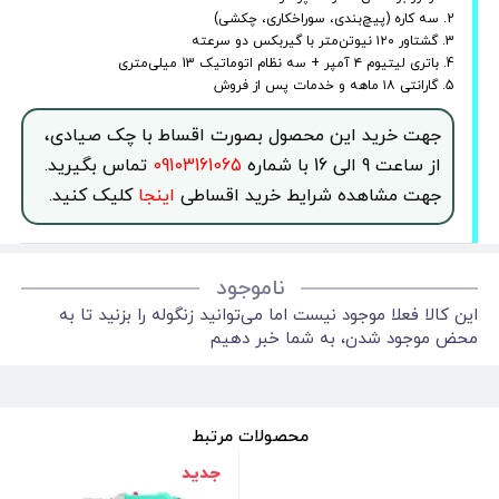
2. سه کاره (پیچ‌بندی، سوراخکاری، چکشی)
3. گشتاور ۱۲۰ نیوتن‌متر با گیربکس دو سرعته
4. باتری لیتیوم ۴ آمپر + سه نظام اتوماتیک 13 میلی‌متری
5. گارانتی ۱۸ ماهه و خدمات پس از فروش
جهت خرید این محصول بصورت اقساط با چک صیادی،
از ساعت 9 الی 16 با شماره
09103161065
تماس بگیرید.
جهت مشاهده شرایط خرید اقساطی
اینجا
کلیک کنید.
ناموجود
این کالا فعلا موجود نیست اما می‌توانید زنگوله را بزنید تا به
محض موجود شدن، به شما خبر دهیم
محصولات مرتبط
جدید