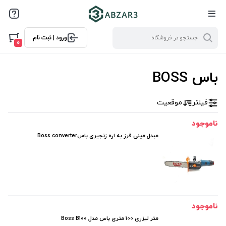
فیلترها
ورود | ثبت نام
فیلتر بر اساس قیمت
0
0
3740000
باس BOSS
فیلتر
موقعیت
ناموجود
مبدل مینی فرز به اره زنجیری باسBoss converter
ناموجود
متر لیزری 100 متری باس مدل Boss B100