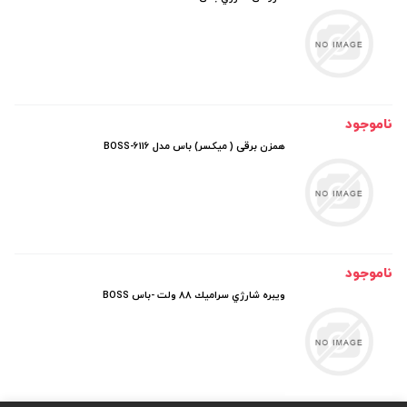
ناموجود
همزن برقی ( ميكسر) باس مدل BOSS-6116
ناموجود
ويبره شارژي سراميك 88 ولت -باس BOSS