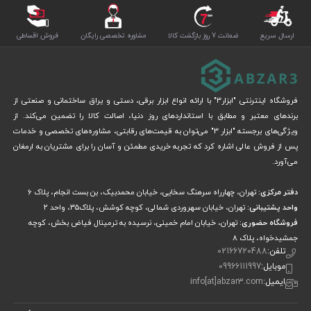
ارسال سریع
ضمانت 7 روز بازگشت کالا
مشاوره تخصصی رایگان
فروش اقساطی
فروشگاه اینترنتی "ابزار3" با ارائه انواع ابزار برقی، دستی و یراق ساختمانی و صنعتی از
برندهای معتبر و مطابق با استانداردهای روز دنیا، اصالت کالا را تضمین می‌کند. از
ویژگی‌های برجسته "ابزار 3" می‌توان به قیمت‌های رقابتی، مشاوره‌های تخصصی و خدمات
پس از فروش عالی اشاره کرد که تجربه خریدی مطمئن و آسان را برای مشتریان به ارمغان
می‌آورد.
دفتر مرکزی:
تهران، چهارراه سرهنگ سخایی، خیابان محمدبیک، بن بست انجام، پلاک 6
واحد پشتیبانی:
تهران، خیابان سهروردی شمالی، کوچه کوشش، پلاک۳۵، واحد ۲
فروشگاه حضوری:
تهران، خیابان امام خمینی، نرسیده به ترمینال فیاض بخش، کوچه
جمشیدخواه، پلاک ۸
تلفن:
02166720488
موبایل:
09966111997
ایمیل:
info[at]abzar3.com